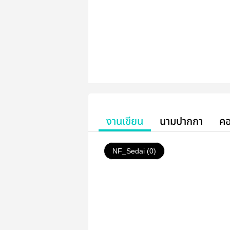
งานเขียน
นามปากกา
คอ
NF_Sedai (0)