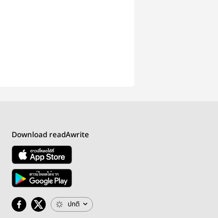
Download readAwrite
ปกติ