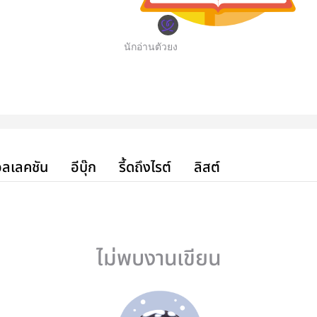
นักอ่านตัวยง
ลเลคชัน
อีบุ๊ก
รี้ดถึงไรต์
ลิสต์
ไม่พบงานเขียน