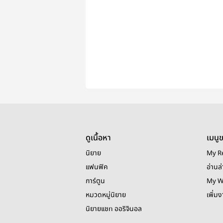
ดูเนื้อหา
เมนู
นิยาย
My R
แฟนฟิค
อ่านล่
การ์ตูน
My W
หมวดหมู่นิยาย
เพิ่ม
นิยายแชท ออริจินอล