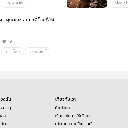
โรแมนติก
slice of 
โรงเรียน
ต่างโลก
ย้อนยุค
คะ คุณนางเอกมาที่โลกนี้ไม่
ลูกชาย
อบอุ่นห
16
ต่างโลก
เวทมนตร์
รักแฟนตาซี
ของฉัน
เกี่ยวกับเรา
eading
ติดต่อเรา
าสุด
เงื่อนไขในการใช้บริการ
riting
นโยบายความเป็นส่วนตัว