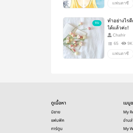
แฟนตาซี
เวทมนตร์
ทำอย่างไรดี
จบ
ได้แล้วค่ะ!
Chafrir
65
9K
แฟนตาซี
ผจญภัย
ดูเนื้อหา
เมนู
นิยาย
My R
แฟนฟิค
อ่านล่
การ์ตูน
My W