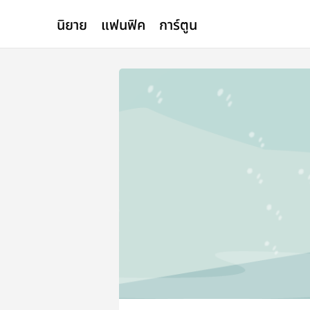
นิยาย
แฟนฟิค
การ์ตูน