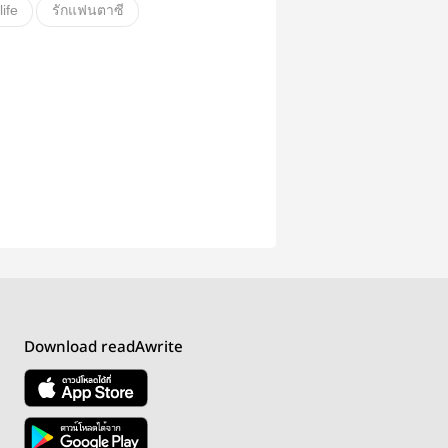
life
รักแฟนตาซี
พลังพิเศษ
แม่ลูก
เย็นชา
เกิดใหม่
ัวใจ
ดำเนินเรื่องช้า
Download readAwrite