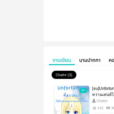
งานเขียน
นามปากกา
คอ
Chafrir (3)
[จบ]Unfortu
จบ
หว่านเสน่ห์ไ
Chafrir
141
3