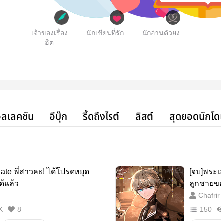
เจ้าของเรื่อง
นักเขียนที่รัก
นักอ่านตัวยง
ฮิต
ลเลคชัน
อีบุ๊ก
รี้ดถึงไรต์
ลิสต์
สุดยอดนักโด
nate พี่สาวคะ! ได้โปรดหยุด
[จบ]พระเ
ด้แล้ว
ลูกชายข
Chafrir
K
8
150