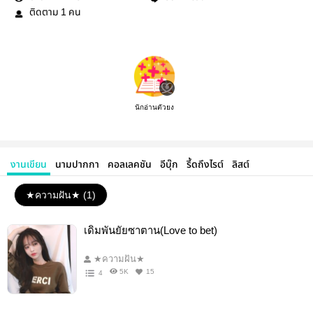
ติดตาม
คน
1
นักอ่านตัวยง
งานเขียน
นามปากกา
คอลเลคชัน
อีบุ๊ก
รี้ดถึงไรต์
ลิสต์
★ความฝัน★ (1)
เดิมพันยัยซาตาน(Love to bet)
★ความฝัน★
5K
15
4