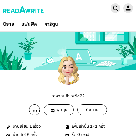
นิยาย
แฟนฟิค
การ์ตูน
★ความฝัน★9422
พูดคุย
ติดตาม
งานเขียน
เรื่อง
เพิ่มเข้าชั้น
ครั้ง
1
141
อ่าน
ครั้ง
รี้ด
read
5.6K
0