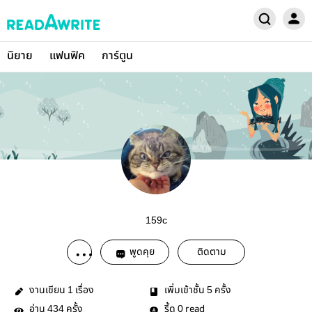
นิยาย
แฟนฟิค
การ์ตูน
159c
พูดคุย
ติดตาม
งานเขียน
เรื่อง
เพิ่มเข้าชั้น
ครั้ง
1
5
อ่าน
ครั้ง
รี้ด
read
434
0