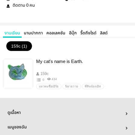
ติดตาม
คน
0
งานเขียน
นามปากกา
คอลเลคชัน
อีบุ๊ก
รี้ดถึงไรต์
ลิสต์
159c (1)
My cat's name is Earth.
159c
434
0
แมวผมชื่อเอิร์ธ
นิยายวาย
พี่สินน้องเอิท
ดูเนื้อหา
เมนูของฉัน