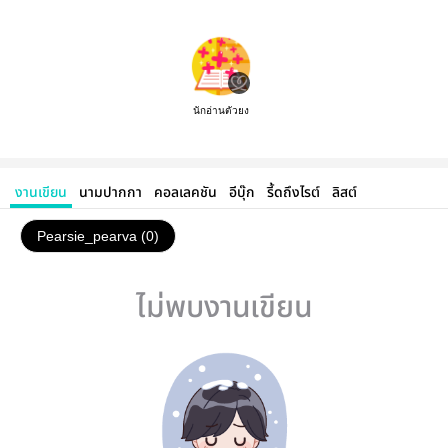
นักอ่านตัวยง
งานเขียน
นามปากกา
คอลเลคชัน
อีบุ๊ก
รี้ดถึงไรต์
ลิสต์
Pearsie_pearva (0)
ไม่พบงานเขียน