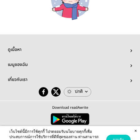
ดูเนื้อหา
เมนูของฉัน
เกี่ยวกับเรา
ปกติ
Download readAwrite
×
© 2026 readAwrite.com by MEB Corporation Public Company Limited
เว็บไซต์นี้มีการใช้คุกกี้ โปรดยอมรับนโยบายคุกกี้เพื่อ
This site is protected by reCAPTCHA and the Google
Privacy Policy
and
Terms of Service
apply.
ประสบการณ์การใช้บริการที่ดีที่สุดของท่าน ท่านสามารถ
ยอมรับ