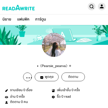
นิยาย
แฟนฟิค
การ์ตูน
▪《Pearsie_pearva》¤
พูดคุย
ติดตาม
งานเขียน
เรื่อง
เพิ่มเข้าชั้น
ครั้ง
0
0
อ่าน
ครั้ง
รี้ด
read
0
0
ติดตาม
คน
0