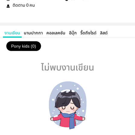
ติดตาม
คน
0
งานเขียน
นามปากกา
คอลเลคชัน
อีบุ๊ก
รี้ดถึงไรต์
ลิสต์
Pony kids (0)
ไม่พบงานเขียน