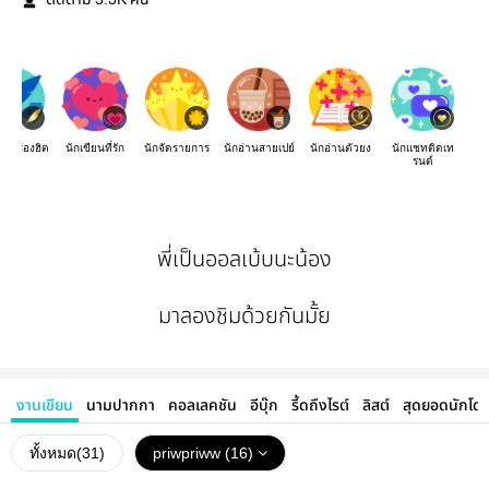
ติดตาม
คน
องเรื่องฮิต
นักเขียนที่รัก
นักจัดรายการ
นักอ่านสายเปย์
นักอ่านตัวยง
นักแชทติดเท
รนด์
พี่เป็นออลเบ้บนะน้อง
มาลองชิมด้วยกันมั้ย
งานเขียน
นามปากกา
คอลเลคชัน
อีบุ๊ก
รี้ดถึงไรต์
ลิสต์
สุดยอดนักโด
ทั้งหมด(
31
)
priwpriww (16)