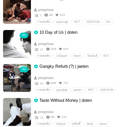
priwpriww
4M
243
7
วายสเตชั่น
papongjt
NCT
JAEHYUN
Ten
jaeten
10 Day of Us | doten
จบ
priwpriww
26M
919
12
วายสเตชั่น
10daydt
doten
โดเตนล์
NCT
Gangky Refurb (?) | jaeten
จบ
priwpriww
44M
702
23
วายสเตชั่น
gangkyjt
jaeten
NCT
JAEHYUN
Ten
Taste Without Money | doten
priwpriww
3M
133
13
วายสเตชั่น
kkittydt
เคคิตตี้
kkitty
doten