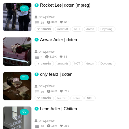
Rocket Lee| doten (mpreg)
จบ
priwpriww
36M
618
28
วายสเตชั่น
rocketdt
NCT
doten
Doyoung
Ten
Allten
Anwar Adler | doten
priwpriww
319K
83
3
วายสเตชั่น
anwardt
NCT
doten
Doyoung
Ten
only fearz | doten
จบ
priwpriww
64M
712
36
วายสเตชั่น
fearzdt
doten
NCT
Leon Adler | Chitten
จบ
priwpriww
16M
358
18