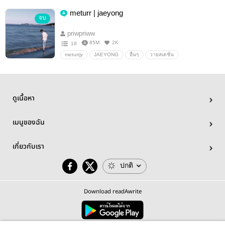
NCT
Ten
Doyoung
โดเตนล์
Allten
meturr | jaeyong
จบ
priwpriww
85M
2K
18
meturrjy
JAEYONG
อื่นๆ
วายสเตชั่น
ดูเนื้อหา
เมนูของฉัน
เกี่ยวกับเรา
ปกติ
Download readAwrite