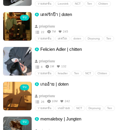
วายสเตชั่น
Leonink
NCT
Ten
Chitten
เดฟรักป๊า | doten
จบ
priwpriww
7M
245
22
วายสเตชั่น
เดฟวีdt
doten
Doyoung
Ten
NCT
Felicien Adler | chitten
priwpriww
1M
132
6
วายสเตชั่น
feiadler
Ten
NCT
Chitten
doten
เกออ้าย | doten
จบ
priwpriww
10M
242
26
วายสเตชั่น
เกออ้ายdt
NCT
Doyoung
Ten
doten
โดเตนล์
memaleboy | Jungten
จบ