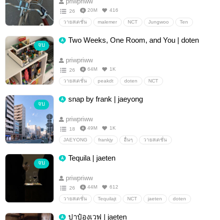
priwpriww
20M
416
26
วายสเตชั่น
malemer
NCT
Jungwoo
Ten
jungten
Two Weeks, One Room, and You | doten
จบ
priwpriww
64M
1K
26
วายสเตชั่น
peakdt
doten
NCT
snap by frank | jaeyong
จบ
priwpriww
49M
1K
18
JAEYONG
frankjy
อื่นๆ
วายสเตชั่น
Tequila | jaeten
จบ
priwpriww
44M
612
26
วายสเตชั่น
Tequilajt
NCT
jaeten
doten
ปาป๋องเวฟ | jaeten