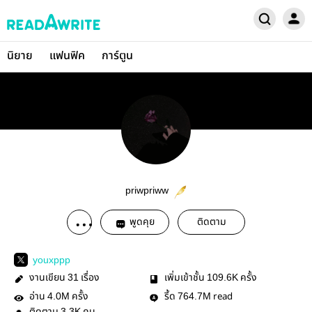
นิยาย
แฟนฟิค
การ์ตูน
priwpriww
พูดคุย
ติดตาม
youxppp
งานเขียน
เรื่อง
เพิ่มเข้าชั้น
ครั้ง
31
109.6K
อ่าน
ครั้ง
รี้ด
read
4.0M
764.7M
3.3K