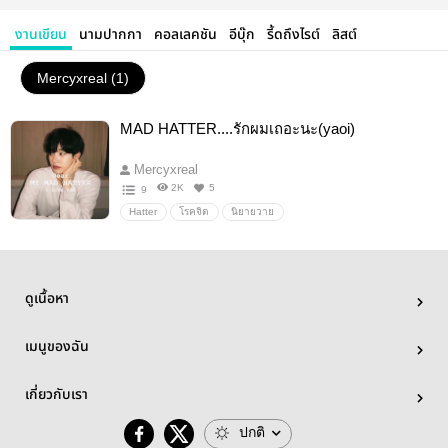
งานเขียน
นามปากกา
คอลเลคชัน
อีบุ๊ก
รี้ดถึงไรต์
ลิสต์
Mercyxreal (1)
MAD HATTER....รักผมเถอะนะ(yaoi)
Mercyxreal
2K
5
9
Hatter
โรคจิต
นิยายวาย
ดูเนื้อหา
เมนูของฉัน
เกี่ยวกับเรา
ปกติ