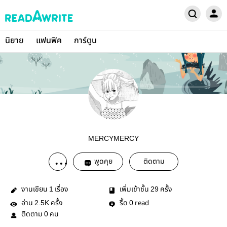
นิยาย
แฟนฟิค
การ์ตูน
MERCYMERCY
พูดคุย
ติดตาม
งานเขียน
เรื่อง
เพิ่มเข้าชั้น
ครั้ง
1
29
อ่าน
ครั้ง
รี้ด
read
2.5K
0
ติดตาม
คน
0