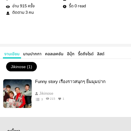
อ่าน
ครั้ง
รี้ด
read
915
0
ติดตาม
คน
3
งานเขียน
นามปากกา
คอลเลคชัน
อีบุ๊ก
รี้ดถึงไรต์
ลิสต์
Jikinose (1)
Funny story เรื่องราวสนุกๆ ยิ้มมุมปาก
Jikinose
215
1
3