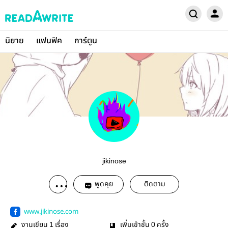
นิยาย
แฟนฟิค
การ์ตูน
jikinose
พูดคุย
ติดตาม
www.jikinose.com
งานเขียน
เรื่อง
เพิ่มเข้าชั้น
ครั้ง
1
0