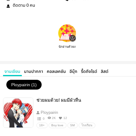
ติดตาม
คน
0
นักอ่านตัวยง
งานเขียน
นามปากกา
คอลเลคชัน
อีบุ๊ก
รี้ดถึงไรต์
ลิสต์
Ploypairin (1)
ช่วยผมด้วย! ผมมีผัวหื่น
Ploypairin
2K
12
0
18+
Boy love
SM
โรงเรียน