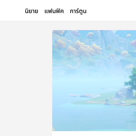
นิยาย
แฟนฟิค
การ์ตูน