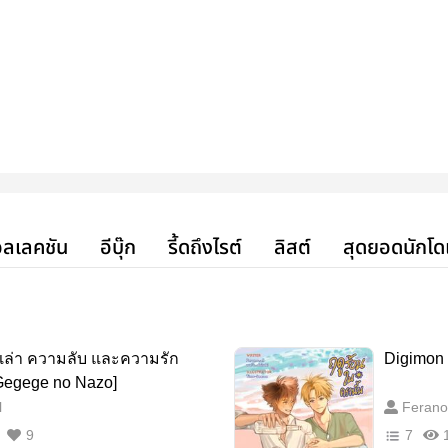
ลเลคชัน
อีบุ๊ก
รี้ดถึงไรต์
ลิสต์
สุดยอดนักโด
องเล่า ความลับ และความรัก
Digimon 
 Gegege no Nazo]
l
Ferano
9
7