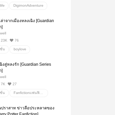
life
DigimonAdventure
a
Daiken
takeken
งเล่าจากเมืองหลงเฉิง [Guardian
taketai
Digimon
n]
well
23K
76
ั่น
boylove
Fanfictionแฟนฟิคชั่น
นิยายแปล
ิงสู่หลงรัก [Guardian Series
n]
well
7K
27
ั่น
Fanfictionแฟนฟิคชั่น
e
Guardian
zhenhun
ในปราสาท ข่าวลือประหลาดของ
ong
Baiyu
rry Potter Fanfiction]