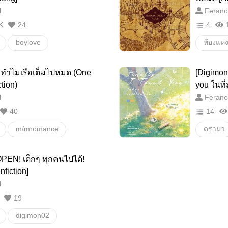
l
Ferano
K
24
4
boylove
ห้องแห่
รทำไมเรือเต็มไปหมด (One
[Digimon 
18+
tion)
you ในที่สุ
Taichi x 
l
Ferano
HarryPo
40
14
m/mromance
ดรามา
Trafalgarlaw
Boylove
PEN! เด็กๆ ทุกคนไปได้!
uffy
lawlu
fiction]
l
asl
ไทจิ
19
outofch
digimon02
Yamato