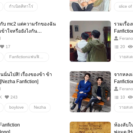
กำเนิดคิทาโร่
slice of 
ปริศนาของเกะเกะเกะ
父水
taiyam
ากับ mc2 แต่ความรักของฉัน
รวมเรื่อ
kitarotanjou:gegegenonazo
Taitake
่เข้าใจหรือยังไงกัน
Fanfictio
nfiction)
l
Ferano
nazo
พ่อตาพ่อน้ำ
17
20
Fanfictionแฟนฟิคชั่น
วายสเตช
Dr.stone
นั่นไปสิ! เรื่องของข้า ข้า
จากหลงเฉ
 [Nezha Fanfiction]
Fanfictio
l
Ferano
K
243
10
boylove
Nezha
วายสเตช
Oubing
จาปิ่ง
boylov
Fanfiction
ห้องลับ
Zhuyil
long]
พ่อมด [Ha