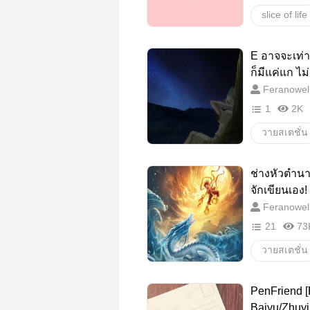
slice of life
E อาจจะเท่
ก็มีแค่แก ไม
(Dr.Stone Fa
Feranowel
gegegeno
1
2K
วายสเตชั่น
boylove
ช่างหัวตำนาน
จักเขียนเอง!
Feranowel
21
73
วายสเตชั่น
Aobing
PenFriend [
Baiyu/Zhuyi