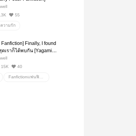
well
13K
55
งความรัก
Fanfictionแฟนฟิคชั่น
boylove
Fanfiction] Finally, I found
Heterosexual
ดเราก็ได้พบกัน [Yagami
Ishida Yamato]
well
tter
hp
15K
40
Fanfictionแฟนฟิคชั่น
/Yaoi
18+
โรแมนติก
DigimonAdventureTri
Taichi
majorofcharacterdead
aracter
ดิจิมอน
ยามาโตะ