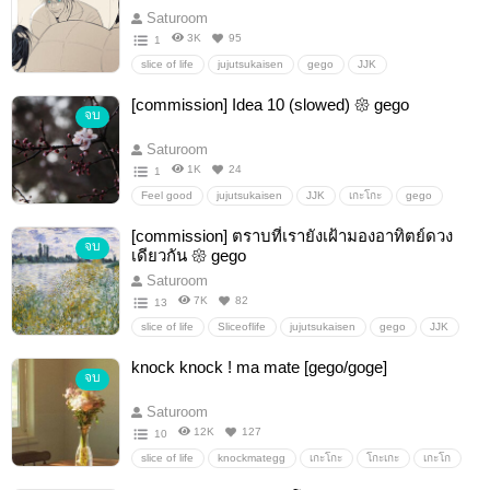
Saturoom
3K
95
1
slice of life
jujutsukaisen
gego
JJK
GetoSuguru
เกะโกะ
[commission] Idea 10 (slowed) 𑁍 gego
จบ
Saturoom
1K
24
1
Feel good
jujutsukaisen
JJK
เกะโกะ
gego
GojoSatoru
GetoSuguru
[commission] ตราบที่เรายังเฝ้ามองอาทิตย์ดวง
จบ
เดียวกัน 𑁍 gego
Saturoom
7K
82
13
slice of life
Sliceoflife
jujutsukaisen
gego
JJK
GojoSatoru
GetoSuguru
getousuguruxgojousatoru
knock knock ! ma mate [gego/goge]
จบ
JJKfiction
จจส
เกะโกะ
Saturoom
12K
127
10
slice of life
knockmategg
เกะโกะ
โกะเกะ
เกะโก
โกเกะ
เกะโกะเกะ
โกะเกะโกะ
gego
goge