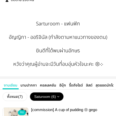
ติดตาม
คน
Sarturoom - แฟนฟิก
อัญญิกา - ออริจินัล (กำลังตามหาแนวทางของตน)
ยินดีที่ได้พบผ่านอักษร
หวังว่าคุณผู้อ่านจะมีวันที่อบอุ่นหัวใจนะคะ 𑁍܀
งานเขียน
นามปากกา
คอลเลคชัน
อีบุ๊ก
รี้ดถึงไรต์
ลิสต์
สุดยอดนักโด
ทั้งหมด(
7
)
Saturoom (6)
[commission] A cup of pudding 𑁍 gego
จบ