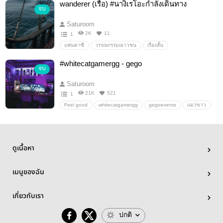
wanderer (เรือ) #นางิเรโอะกำลังเดินทาง
จบ
gegoge
gogego
JJKfiction
JJKauthai
JJK
jujutsukaisen
Saturoom
2K
11
1
แฟนตาซี
วรรณกรรมเยาวชน
เรื่องสั้น
นางิเรโอะกำลังเดินทาง
นางิเรโอะ
ngro
nagireo
#whitecatgamergg - gego
จบ
Bluelock
Saturoom
21K
521
1
Feel good
whitecatgamergg
gegoevents
แมวขาว
725
gego
GetoSuguru
เกะโกะ
เกะโก
เกะโทxโกะโจ
ดูเนื้อหา
เมนูของฉัน
เกี่ยวกับเรา
ปกติ