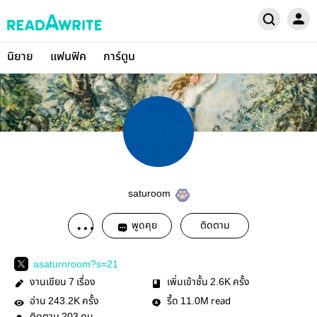
นิยาย
แฟนฟิค
การ์ตูน
saturoom
พูดคุย
ติดตาม
asaturnroom?s=21
งานเขียน
เรื่อง
เพิ่มเข้าชั้น
ครั้ง
7
2.6K
อ่าน
ครั้ง
รี้ด
read
243.2K
11.0M
203