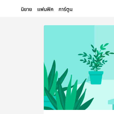
นิยาย
แฟนฟิค
การ์ตูน