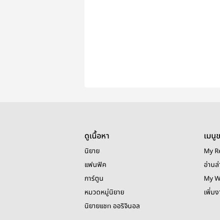
ดูเนื้อหา
เมนู
นิยาย
My R
แฟนฟิค
อ่านล่
การ์ตูน
My W
หมวดหมู่นิยาย
เพิ่ม
นิยายแชท ออริจินอล