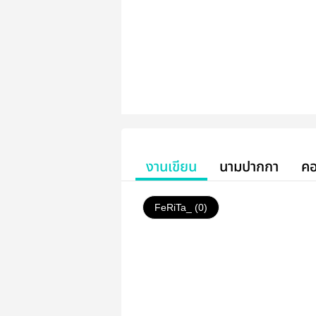
งานเขียน
นามปากกา
คอ
FeRiTa_ (0)