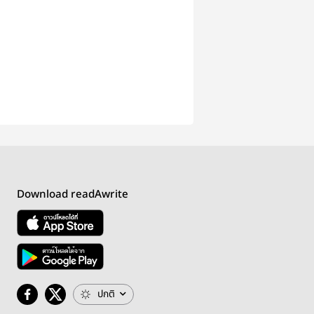
Download readAwrite
ปกติ