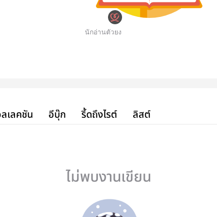
นักอ่านตัวยง
ลเลคชัน
อีบุ๊ก
รี้ดถึงไรต์
ลิสต์
ไม่พบงานเขียน