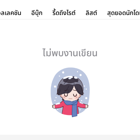
ลเลคชัน
อีบุ๊ก
รี้ดถึงไรต์
ลิสต์
สุดยอดนักโด
ไม่พบงานเขียน