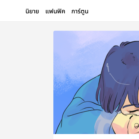
นิยาย
แฟนฟิค
การ์ตูน