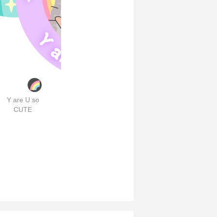
Y are U so
CUTE