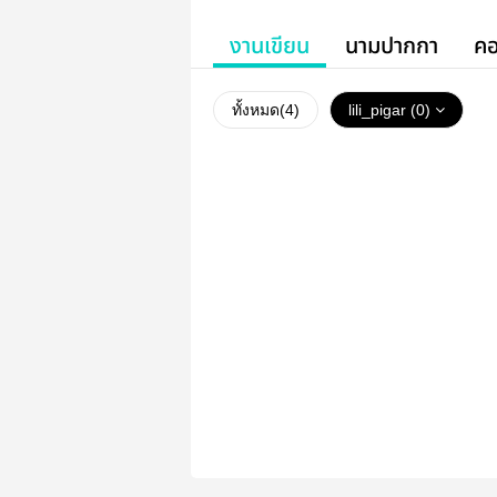
งานเขียน
นามปากกา
คอ
ทั้งหมด(
4
)
lili_pigar (0)