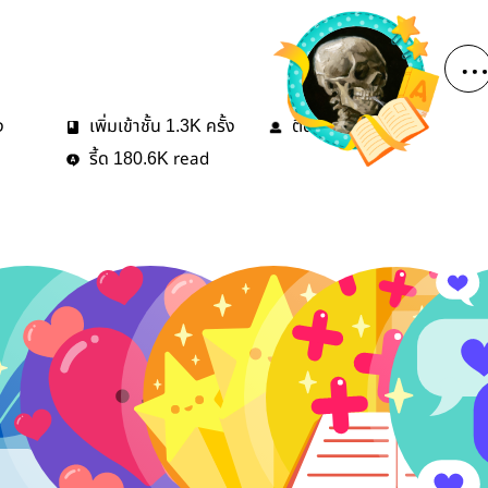
ง
เพิ่มเข้าชั้น
ครั้ง
ติดตาม
คน
1.3K
17
รี้ด
read
180.6K