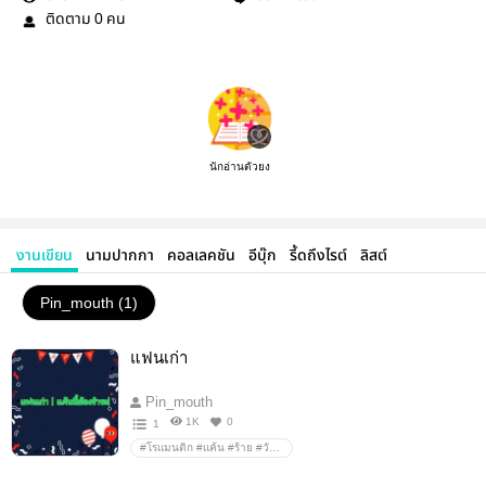
ติดตาม
คน
0
นักอ่านตัวยง
งานเขียน
นามปากกา
คอลเลคชัน
อีบุ๊ก
รี้ดถึงไรต์
ลิสต์
Pin_mouth (1)
แฟนเก่า
Pin_mouth
1K
0
1
#โรแมนติก #แค้น #ร้าย #วัยรุ่นชอบ