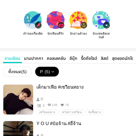
เจ้าของเรื่องฮิต
นักเขียนที่รัก
นักอ่านตัวยง
นักแชทติดเท
รนด์
งานเขียน
นามปากกา
คอลเลคชัน
อีบุ๊ก
รี้ดถึงไรต์
ลิสต์
สุดยอดนักโด
ทั้งหมด(
5
)
P. (5)
เด็กมาเฟีย #เซวียนหยาง
P.
13K
76
8
เซวียนหยาง
หวังฮ่าวเซวียน
ซ่งจี้หยาง
ปรมาจารย์ลัทธิมาร
18+
นิยายรัก
Y O U #ป๋อจ้าน #อี้จ้าน
Fanfiction แฟนฟิคชั่น
อื่นๆ
วายสเตชั่น
P.