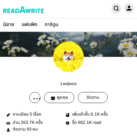
นิยาย
แฟนฟิค
การ์ตูน
Leejisoo
พูดคุย
ติดตาม
งานเขียน
เรื่อง
เพิ่มเข้าชั้น
ครั้ง
5
6.1K
อ่าน
ครั้ง
รี้ด
read
263.7K
662.1K
ติดตาม
คน
93