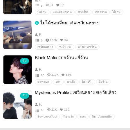
6K
57
5
ป๋อจ้าน
แฟนฟิคป๋อจ้าน
หวังอี้ป๋อ
เซียวจ้าน
ี้อี้จ้าน
ฟิคอี้จ้าน
อื่นๆ
วายสเตชั่น
ไม่ได้ชอบจี้หยาง! #เซวียนหยาง
P.
662K
54
9
เซวียนหยาง
ซ่งจี้หยาง
หวังฮ่าวเซวียน
ปรมาจารย์ลัทธิมาร
อื่นๆ
วายสเตชั่น
Black Mafia #ป๋อจ้าน #อี้จ้าน
จบ
P.
210K
649
20
Boy love
18+
มาเฟีย
นิยายรัก
ป๋อจ้าน
อี้จ้าน
ปรมาจารย์ลัทธิมาร
ดรามา
Mysterious Profile #เซวียนหยาง #เซวียเสี่ยว
จบ
Fanfiction แฟนฟิคชั่น
P.
21K
119
15
Boy Love/Yaoi
นิยายรัก
ตลก
นิยายโรแมนติก
ดรามา
Fanfiction แฟนฟิคชั่น
ปรมาจารย์ลัทธิมาร