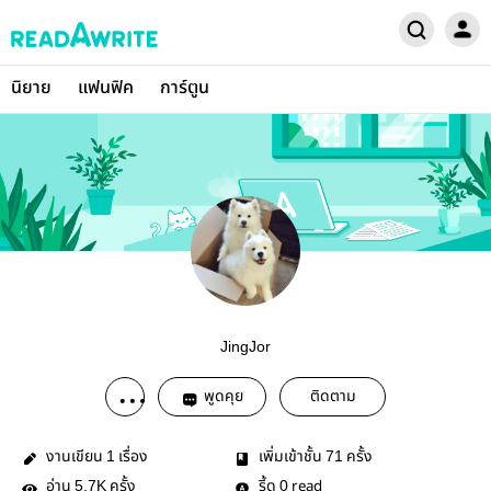
นิยาย
แฟนฟิค
การ์ตูน
JingJor
พูดคุย
ติดตาม
งานเขียน
เรื่อง
เพิ่มเข้าชั้น
ครั้ง
1
71
อ่าน
ครั้ง
รี้ด
read
5.7K
0