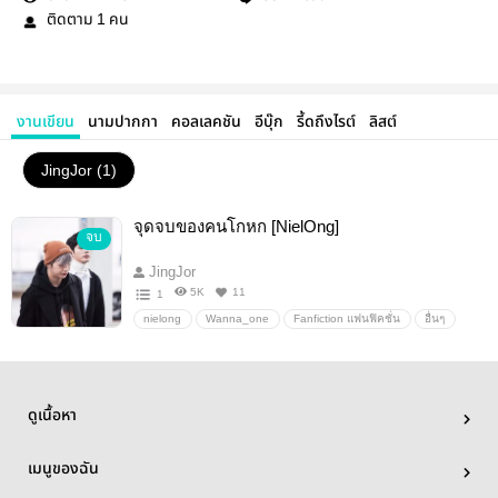
ติดตาม
คน
1
งานเขียน
นามปากกา
คอลเลคชัน
อีบุ๊ก
รี้ดถึงไรต์
ลิสต์
JingJor (1)
จุดจบของคนโกหก [NielOng]
จบ
JingJor
5K
11
1
nielong
Wanna_one
Fanfiction แฟนฟิคชั่น
อื่นๆ
วายสเตชั่น
ดูเนื้อหา
เมนูของฉัน