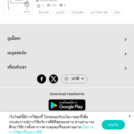
739
0
2
นิยายรัก
แอบรัก
โรแมนติก
มหาวิทยาลัย
ตลก
รักวัยรุ่น
น่ารัก
ดูเนื้อหา
เมนูของฉัน
เกี่ยวกับเรา
ปกติ
Download readAwrite
×
© 2026 readAwrite.com by MEB Corporation Public Company Limited
เว็บไซต์นี้มีการใช้คุกกี้ โปรดยอมรับนโยบายคุกกี้เพื่อ
This site is protected by reCAPTCHA and the Google
Privacy Policy
and
Terms of Service
apply.
ประสบการณ์การใช้บริการที่ดีที่สุดของท่าน ท่านสามารถ
ยอมรับ
ศึกษาวิธีการตั้งค่าการควบคุมคุกกี้ของท่านผ่าน
นโยบาย
การใช้คุกกี้ของเราที่นี่