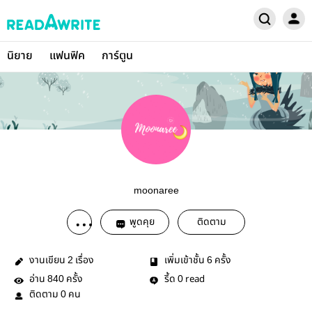
นิยาย
แฟนฟิค
การ์ตูน
moonaree
พูดคุย
ติดตาม
งานเขียน
เรื่อง
เพิ่มเข้าชั้น
ครั้ง
2
6
อ่าน
ครั้ง
รี้ด
read
840
0
ติดตาม
คน
0