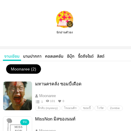
นักอ่านตัวยง
งานเขียน
นามปากกา
คอลเลคชัน
อีบุ๊ก
รี้ดถึงไรต์
ลิสต์
Moonaree (2)
มหานครคลั่ง ซอมบี้เดือด
Moonaree
101
0
1
ลึกลับ (mystery)
โรแมนติก
ซอมบี้
ไวรัส
Zombie
นิยายซอมบี้
เชื้อไวรัส
MissNon มิสของนนท์
จบ
Moonaree