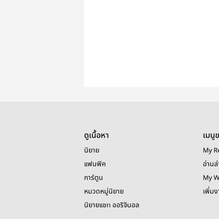
ดูเนื้อหา
เมนู
นิยาย
My R
แฟนฟิค
อ่านล่
การ์ตูน
My W
หมวดหมู่นิยาย
เพิ่ม
นิยายแชท ออริจินอล