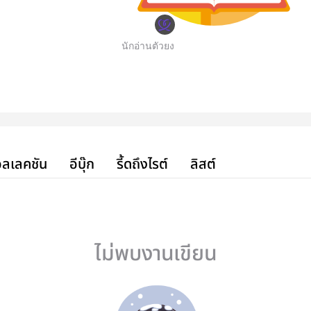
นักอ่านตัวยง
ลเลคชัน
อีบุ๊ก
รี้ดถึงไรต์
ลิสต์
ไม่พบงานเขียน