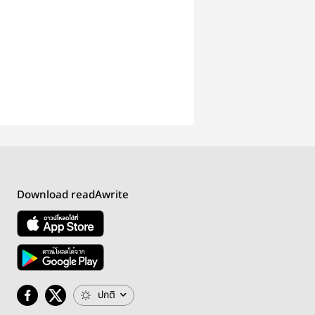
Download readAwrite
ปกติ