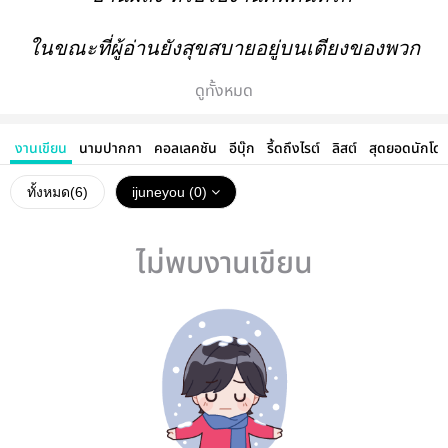
ในขณะที่ผู้อ่านยังสุขสบายอยู่บนเตียงของพวก
เขา
ดูทั้งหมด
งานเขียน
นามปากกา
คอลเลคชัน
อีบุ๊ก
รี้ดถึงไรต์
ลิสต์
สุดยอดนักโด
ทั้งหมด(
6
)
ijuneyou (0)
ไม่พบงานเขียน