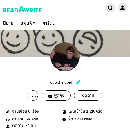
นิยาย
แฟนฟิค
การ์ตูน
cupid stupid
พูดคุย
ติดตาม
งานเขียน
เรื่อง
เพิ่มเข้าชั้น
ครั้ง
6
1.2K
อ่าน
ครั้ง
รี้ด
read
80.6K
3.4M
ติดตาม
คน
24