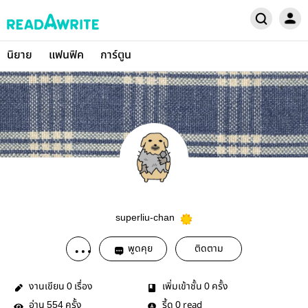
นิยาย
แฟนฟิค
การ์ตูน
superliu-chan
พูดคุย
ติดตาม
งานเขียน
เรื่อง
เพิ่มเข้าชั้น
ครั้ง
0
0
อ่าน
ครั้ง
รี้ด
read
554
0