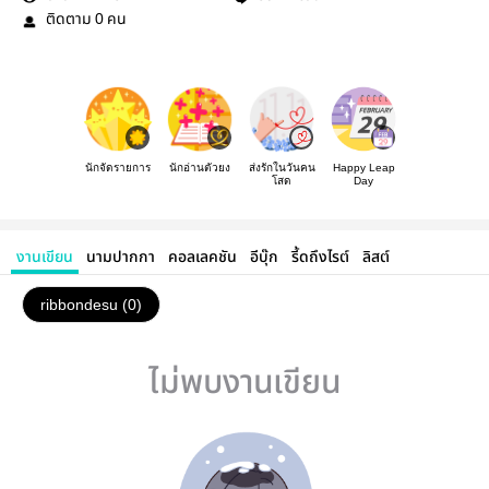
ติดตาม
คน
0
นักจัดรายการ
นักอ่านตัวยง
ส่งรักในวันคน
Happy Leap
โสด
Day
งานเขียน
นามปากกา
คอลเลคชัน
อีบุ๊ก
รี้ดถึงไรต์
ลิสต์
ribbondesu (0)
ไม่พบงานเขียน