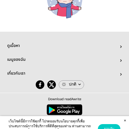
ดูเนื้อหา
เมนูของฉัน
เกี่ยวกับเรา
ปกติ
Download readAwrite
×
© 2026 readAwrite.com by MEB Corporation Public Company Limited
เว็บไซต์นี้มีการใช้คุกกี้ โปรดยอมรับนโยบายคุกกี้เพื่อ
This site is protected by reCAPTCHA and the Google
Privacy Policy
and
Terms of Service
apply.
ประสบการณ์การใช้บริการที่ดีที่สุดของท่าน ท่านสามารถ
ยอมรับ