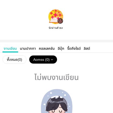
นักอ่านตัวยง
งานเขียน
นามปากกา
คอลเลคชัน
อีบุ๊ก
รี้ดถึงไรต์
ลิสต์
ทั้งหมด(
0
)
Aomss (0)
ไม่พบงานเขียน