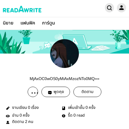
นิยาย
แฟนฟิค
การ์ตูน
MjAxOC0wOS0yMiAxMzozNTo0MQ==
พูดคุย
ติดตาม
งานเขียน
เรื่อง
เพิ่มเข้าชั้น
ครั้ง
0
0
อ่าน
ครั้ง
รี้ด
read
0
0
ติดตาม
คน
2