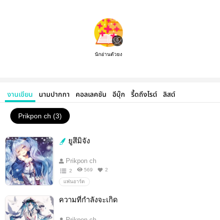
นักอ่านตัวยง
งานเขียน
นามปากกา
คอลเลคชัน
อีบุ๊ก
รี้ดถึงไรต์
ลิสต์
Prikpon ch (3)
ยูสึมิจัง
Prikpon ch
569
2
2
แฟนอาร์ต
ความที่กำลังจะเกิด
Prikpon ch