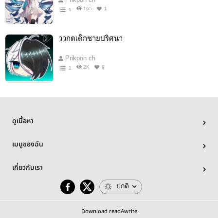
165
1
1
ววกตเด็กชายปริศนา
Prikpon ch
2K
9
1
ดูเนื้อหา
เมนูของฉัน
เกี่ยวกับเรา
ปกติ
Download readAwrite