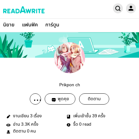
นิยาย
แฟนฟิค
การ์ตูน
Prikpon ch
พูดคุย
ติดตาม
งานเขียน
เรื่อง
เพิ่มเข้าชั้น
ครั้ง
3
39
อ่าน
ครั้ง
รี้ด
read
3.3K
0
ติดตาม
คน
0