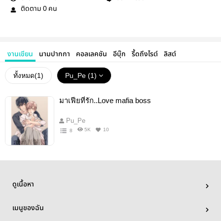
ติดตาม
คน
0
งานเขียน
นามปากกา
คอลเลคชัน
อีบุ๊ก
รี้ดถึงไรต์
ลิสต์
ทั้งหมด(
1
)
Pu_Pe (1)
มาเฟียที่รัก..Love mafia boss
Pu_Pe
5K
10
8
ดูเนื้อหา
เมนูของฉัน