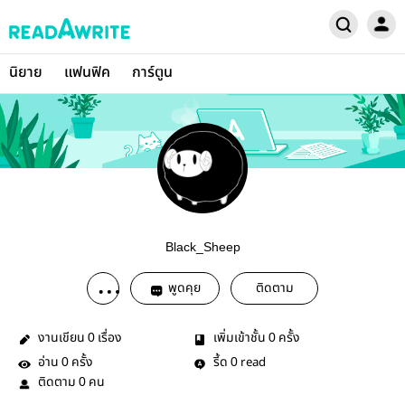
นิยาย
แฟนฟิค
การ์ตูน
Black_Sheep
พูดคุย
ติดตาม
งานเขียน
เรื่อง
เพิ่มเข้าชั้น
ครั้ง
0
0
อ่าน
ครั้ง
รี้ด
read
0
0
ติดตาม
คน
0