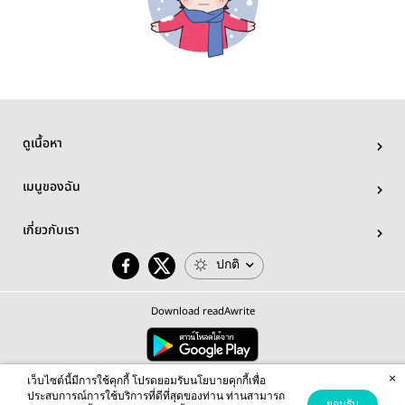
ดูเนื้อหา
เมนูของฉัน
เกี่ยวกับเรา
ปกติ
Download readAwrite
×
© 2026 readAwrite.com by MEB Corporation Public Company Limited
เว็บไซต์นี้มีการใช้คุกกี้ โปรดยอมรับนโยบายคุกกี้เพื่อ
This site is protected by reCAPTCHA and the Google
Privacy Policy
and
Terms of Service
apply.
ประสบการณ์การใช้บริการที่ดีที่สุดของท่าน ท่านสามารถ
ยอมรับ