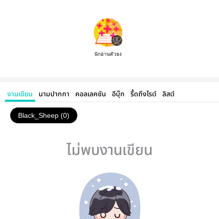
นักอ่านตัวยง
งานเขียน
นามปากกา
คอลเลคชัน
อีบุ๊ก
รี้ดถึงไรต์
ลิสต์
Black_Sheep (0)
ไม่พบงานเขียน