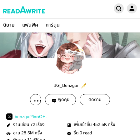
นิยาย
แฟนฟิค
การ์ตูน
BG_Benzgai
พูดคุย
ติดตาม
benzgai?t=aOH-
MoIMX0RQzB0-6Q-
งานเขียน
เรื่อง
เพิ่มเข้าชั้น
ครั้ง
72
452.5K
mmQ&amp;amp;s=09
อ่าน
ครั้ง
รี้ด
read
28.5M
0
11.6K