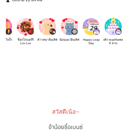
ติดตาม
คน
เขียนใจป้ำ
ช็อกโกเบอร์รี
ต้าวหมาอินเลิฟ
น้อนแมวอินเลิฟ
Happy Leap
เค้ก readAwrite
Luv Luv
Day
8 ขวบ
สวัสดีเน้อ~
ข้าน้อยชื่อเบนซ์