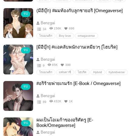
โรมานซ์
ดราม่า
18+
Erotic
ทรยศ
หักหลัง
(มีอีบุ๊ก) #ผมท้องกับลูกชายอริ [Omegaverse]
จบ
ไสยศาสตร์
คุณไสยมนต์ดำ
ตำรวจ
การแตกแยก
อาชญากรรม
วิชาอาคม
Benzgai
156K
696
34
โรแมนติก
Boy love
omagaverse
enigmaomegaxAlpha
มาเฟีย
โรมานซ์
น่ารัก
[มีอีบุ๊ก] #แอคลับพนักงานเหมียวๆ [ไฮบริด]
จบ
ครอบครัว
ความรัก
แต่งงาน
หมาเด็ก
เคะแก่
อีนิกม่าxอัลฟ่า
เมะลูกหมา
Benzgai
65K
398
9
โรแมนติก
แฟนตาซี
ไฮบริด
Hybrid
hybridverse
แฟนตาซี
แอคลับ
แมว
กลายร่าง
เบาสมอง
#อริร้ายพ่ายเกมรัก [E-Book / Omegaverse]
จบ
ไร้สาระ
แอคเค่อ
น่ารักใสๆ(?)
Benzgai
432K
1K
89
ผมเป็นโอเมก้าของอริศัตรู [E-
จบ
Book/Omegaverse]
Benzgai