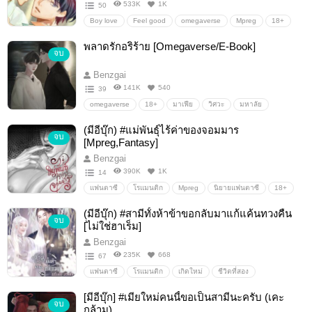
533K
1K
50
Boy love
Feel good
omegaverse
Mpreg
18+
นิยายรัก
นิยายโรแมนติก
ตลก
ดราม่า
น่ารัก
พลาดรักอริร้าย [Omegaverse/E-Book]
จบ
ความรัก
รักวัยรุ่น
มหาวิทยาลัย
วิศวะ
แอบรัก
นิยายวาย
ฟีลกูด/feelgood
Benzgai
141K
540
39
omegaverse
18+
มาเฟีย
วิศวะ
มหาลัย
รุ่นพี่รุ่นน้อง
มหาวิทยาลัย
ดราม่า
ตลก
(มีอีบุ๊ก) #แม่พันธุ์ไร้ค่าของจอมมาร
จบ
[Mpreg,Fantasy]
Benzgai
390K
1K
14
แฟนตาซี
โรแมนติก
Mpreg
นิยายแฟนตาซี
18+
SM
เวทมนตร์
ผจญภัย
ต่างโลก
ปีศาจ
(มีอีบุ๊ก) #สามีทั้งห้าข้าขอกลับมาแก้แค้นทวงคืน
จบ
สัตว์ประหลาด
PWP
dirtytalk
เวทย์มนต์
ย้อนยุค
[ไม่ใช่ฮาเร็ม]
NC
20+
SexScene
Benzgai
235K
668
67
แฟนตาซี
โรแมนติก
เกิดใหม่
ชีวิตที่สอง
จีนโบราณ
แก้แค้นทวงคืน
[มีอีบุ๊ก] #เมียใหม่คนนี้ขอเป็นสามีนะครับ (เคะ
จบ
กล้าม)