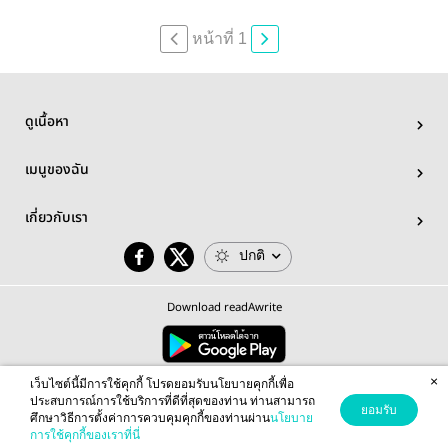
มหาจอมเวท
orc
ลูกครึ่งมนุษย์
ผจญภัย
ต่างโลก
หน้าที่ 1
เวทมนตร์
ปีศาจ
สัตว์ประหลาด
ย้อนยุค
ดูเนื้อหา
เมนูของฉัน
เกี่ยวกับเรา
ปกติ
Download readAwrite
×
© 2026 readAwrite.com by MEB Corporation Public Company Limited
เว็บไซต์นี้มีการใช้คุกกี้ โปรดยอมรับนโยบายคุกกี้เพื่อ
This site is protected by reCAPTCHA and the Google
Privacy Policy
and
Terms of Service
apply.
ประสบการณ์การใช้บริการที่ดีที่สุดของท่าน ท่านสามารถ
ยอมรับ
ศึกษาวิธีการตั้งค่าการควบคุมคุกกี้ของท่านผ่าน
นโยบาย
การใช้คุกกี้ของเราที่นี่