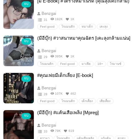
[มี E-Book] #ใต้ร่างหมาเนิร์ด (คุณลุงเคะกล้าม)
จบ
โรมานซ์
นายเอกเก่ง
สู้คน
เคะกล้าม
เมะสวย
นายเอกท้องได้
นายเอกร้าย
นายเอกธงแดง
Benzgai
พระเอกธงดำ
192K
1K
31
Feel good
โรแมนติก
หมาเด็ก
เคะลุง
เมะเด็กกว่า
เมะเด็ก
ลุงเคะ
เคะล่ำ
เคะควีน
(มีอีบุ๊ก) #วาสนาหมาคุณฉัตร [เคะลุงกล้ามแน่น]
จบ
เคะรวย
เคะราชินี
ojicon
เคะแก่กว่า
ลุงหุ่นกล้าม
เด็กเลี้ยง
เสี่ย
Benzgai
395K
1K
29
โรแมนติก
Feel good
มาเฟีย
18+
โรมานซ์
Boylove/Yaoi
Erotic
SM
โคแก่
อีโรติก/erotic
#คุณเฟยมีเด็กเลี้ยง [E-book]
จบ
บอดี้การ์ด
บอร์ดี้การ์ด
เจ้านาย
หื่น
หญ้าอ่อน
ลูกน้อง
เจ้านายลูกน้อง
หวาน
Benzgai
107K
462
28
Feel good
โรแมนติก
เด็กเลี้ยง
เสี่ยเลี้ยง
เด็กเลี้ยงเสี่ย
เคะแมน
เมะออกผัว
เคะลุง
เมะเด็ก
(มีอีบุ๊ก) #แค้นเสือเพลิง [Mpreg]
จบ
เคะอายุมากกว่า
เมะอายุน้อยกว่า
Benzgai
79K
619
33
ดรามา
โรแมนติก
แค้นเสือเพลิง
แก้แค้น
ตบจูบ