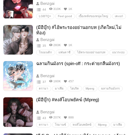
ดราม่านิดๆมั้ง
บอดีการ์ด
ชีวิตประจำวัน/sliceoflife
Benzgai
310K
1K
44
LGBTQ+
Feel good
เบื้องหลังของหนุ่มใหญ่
เคะแก่
เคะลุง
เคะกล้าม
เมะลูกหมา
เมะเด็ก
(มีอีบุ๊ก) #ไอ้พระรองอย่านอกบท (เกิดใหม่,ไม่
Romantic/โรแมนติก
แซ่บ
ร้อนแรง
เซ็กซี่
ท้อง)
อึ๋มไม่ง้อ
เด็กกินผู้ใหญ่
เคะอายุมากกว่า
เคะอึ๋ม
Benzgai
เมะเด็กกว่า
ลุงเคะ
283K
1K
35
โรแมนติก
แฟนตาซี
ไอ้พระรองอย่านอกบท
แนวระบบ
ระบบตัวร้าย
สวมร่าง
ตัวร้าย
พระรอง
หมาเด็ก
ฉลามกินมังกร (spin-off : กระต่ายกลืนมังกร)
เคะกล้าม
เคะแก่
เมะลูกหมา
Romantic/โรแมนติก
comedy/คอมเมดี้
Benzgai
160K
457
37
ดรามา
มาเฟีย
ไฮบริด
Mperg
ฉลามกินมังกร
เมียโบ้
ผัวโบ้
toxicrelationship
(มีอีบุ๊ก) #หงส์โอบพยัคฆ์ (Mpreg)
Benzgai
207K
886
43
ดรามา
โรมานซ์
หงส์โอบพยัคฆ์
Mpreg
มาเฟีย
นิยายวาย
Erotic
ตบจูบ
ดราม่า
แก้แค้น