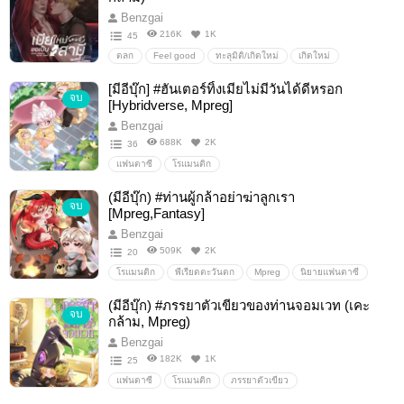
Benzgai
216K
1K
45
ตลก
Feel good
ทะลุมิติ/เกิดใหม่
เกิดใหม่
ตัวร้าย
เคะลุง
เคะแก่
เคะกล้าม
เคะหล่อ
[มีอีบุ๊ก] #ฮันเตอร์ทิ้งเมียไม่มีวันได้ดีหรอก
จบ
เมะลูกหมา
เมะสวย
โรแมนซ์/romance
ตลก/comedy
[Hybridverse, Mpreg]
ฟีลกูด / feel good
Benzgai
688K
2K
36
แฟนตาซี
โรแมนติก
(มีอีบุ๊ก) #ท่านผู้กล้าอย่าฆ่าลูกเรา
จบ
[Mpreg,Fantasy]
Benzgai
509K
2K
20
โรแมนติก
พีเรียดตะวันตก
Mpreg
นิยายแฟนตาซี
ต่างโลก
ผจญภัย
มังกร
ผู้กล้า
มอนสเตอร์
(มีอีบุ๊ก) #ภรรยาตัวเขียวของท่านจอมเวท (เคะ
จบ
dragon
สัตว์ประหลาด
สงคราม
เวทมนตร์
กล้าม, Mpreg)
ผู้กล้าxมังกร
โรแมนติก
นิยายโรแมนติก
Benzgai
182K
1K
25
แฟนตาซี
โรแมนติก
ภรรยาตัวเขียว
แฟนตาซี/fantasy
Mpreg
เวทมนตร์/magic
ออร์ค