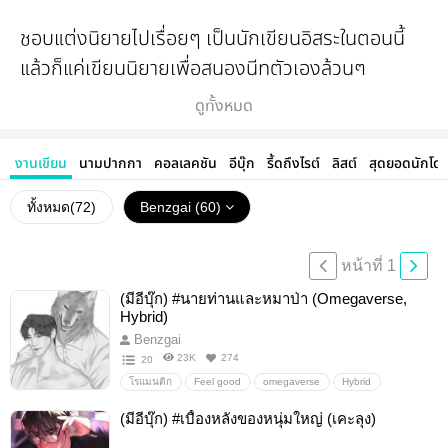
ชอบแต่งนิยายไปเรื่อยๆ เป็นนักเขียนอิสระในตอนนี้
แล้วก็แค่เขียนนิยายเพื่อสนองนีทตัวเองล้วนๆ
ข้าน้อยมีทวิตเตอร์นะ @Benzgai สามารถพูดคุยกันได้
ดูทั้งหมด
นะ เอาไว้ดูแมวแล้วก็ลงงานเป็นประจำ
งานเขียน
นามปากกา
คอลเลคชัน
อีบุ๊ก
รี้ดถึงไรต์
ลิสต์
สุดยอดนักโด
ติชมกันได้ พร้อมปรับปรุงแก้ไขให้ดีขึ้นค่ะ
ทั้งหมด(
72
)
Benzgai (60)
หน้าที่ 1
(มีอีบุ๊ก) #นายท่านและหมาป่า (Omegaverse,
Hybrid)
Benzgai
23K
274
20
โรแมนติก
Feel good
omegaverse
Hybrid
ไฮบริด
แอบรัก
นายท่าน
หมาป่า
พ่อบ้าน
(มีอีบุ๊ก) #เบื้องหลังของหนุ่มใหญ่ (เคะลุง)
โรแมนติก/romantic
อบอุ่น/feelgood
ดราม่า/Drama