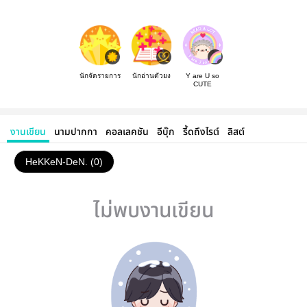
นักจัดรายการ
นักอ่านตัวยง
Y are U so
CUTE
งานเขียน
นามปากกา
คอลเลคชัน
อีบุ๊ก
รี้ดถึงไรต์
ลิสต์
HeKKeN-DeN. (0)
ไม่พบงานเขียน