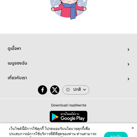
ดูเนื้อหา
เมนูของฉัน
เกี่ยวกับเรา
ปกติ
Download readAwrite
×
© 2026 readAwrite.com by MEB Corporation Public Company Limited
เว็บไซต์นี้มีการใช้คุกกี้ โปรดยอมรับนโยบายคุกกี้เพื่อ
This site is protected by reCAPTCHA and the Google
Privacy Policy
and
Terms of Service
apply.
ประสบการณ์การใช้บริการที่ดีที่สุดของท่าน ท่านสามารถ
ยอมรับ