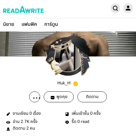
นิยาย
แฟนฟิค
การ์ตูน
Huk_H
พูดคุย
ติดตาม
งานเขียน
เรื่อง
เพิ่มเข้าชั้น
ครั้ง
0
0
อ่าน
ครั้ง
รี้ด
read
2.7K
0
ติดตาม
คน
2