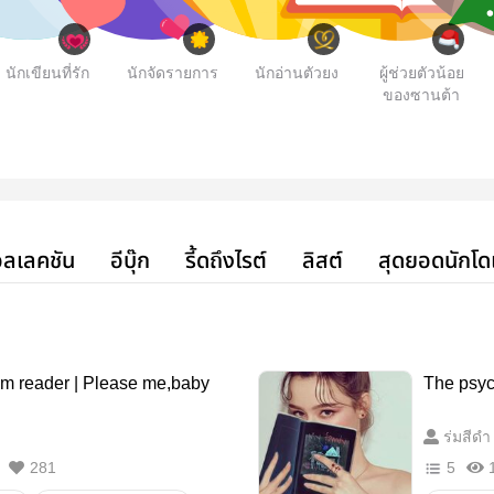
นักเขียนที่รัก
นักจัดรายการ
นักอ่านตัวยง
ผู้ช่วยตัวน้อย
ของซานต้า
ลเลคชัน
อีบุ๊ก
รี้ดถึงไรต์
ลิสต์
สุดยอดนักโด
m reader | Please me,baby
The psyc
ร่มสีดำ
281
5