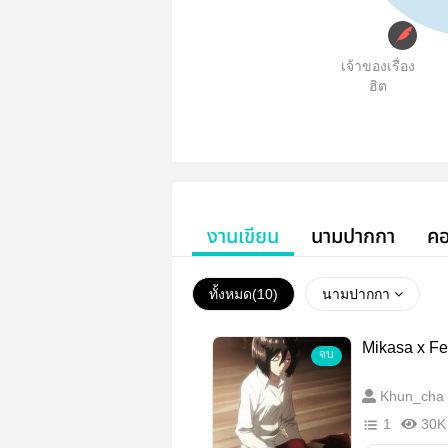
เจ้าของเรื่อง
ฮิต
งานเขียน
นามปากกา
คอ
ทั้งหมด(
10
)
นามปากกา
Mikasa x Fe
จบ
Khun_cha
1
30K