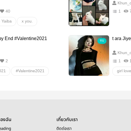
Khun_
Sasha x fem reader
40
1
เศษซากของสงคราม
girl love
 Yaiba
x you.
ิปสติกสีลิลลี่
oc
nezuko
Kanao
py End #Valentine2021
t ara Ji
จบ
Mitsuri
All x OC
Khun_
yer
อื่นๆ
2
1
ี่
021
#Valentine2021
girl lov
ดอกกุหลาบสีดำ
เกาหลี
ฤดูใบไม้ผลิ
ความสุข
นักเรีย
วายสเตช
ของฉัน
เกี่ยวกับเรา
eading
ติดต่อเรา