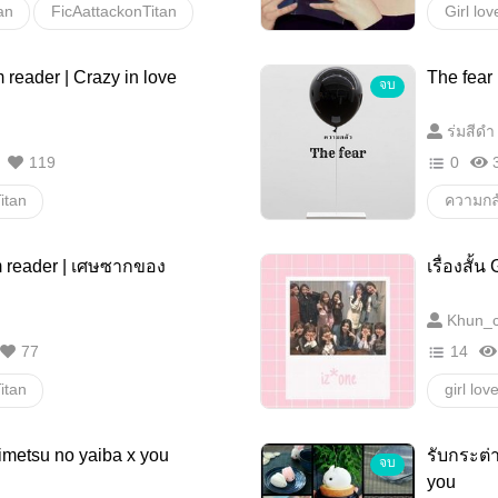
an
FicAattackonTitan
Girl lov
rl love
บันทึก
 reader | Crazy in love
The fear
จบ
kerman
xreader
ฆาตกรโ
ร่มสีดำ
emon
pleaseme
นางเอก
119
0
18+
y/n
อื่นๆ
itan
ความกล
ี่
เอเลน มิคาสะ อาร์มิน รีไวล์ แจน มาร์โก้ ไรเนอร์ เบลรูท แอนนี่ คริสต้า ยูมิล ชาช่า โคนี่ มิเกะ เอลวิน ไนล์ นานาบะ ฮันจิ เพตรา ออลโอ้ เอิรธ์ กุนเธอร์ ฟาลัน อิซาเบล เคนนี่ attackontitan
x reader
Chaya
m reader | เศษซากของ
เรื่องสั้น
hart
Good girl
Khun_
x you
77
14
itan
girl lov
เอเลน มิคาสะ อาร์มิน รีไวล์ แจน มาร์โก้ ไรเนอร์ เบลรูท แอนนี่ คริสต้า ยูมิล ชาช่า โคนี่ มิเกะ เอลวิน ไนล์ นานาบะ ฮันจิ เพตรา ออลโอ้ เอิรธ์ กุนเธอร์ ฟาลัน อิซาเบล เคนนี่ attackontitan
Sasha Blouse
อื่นๆ
imetsu no yaiba x you
รับกระต่
จบ
ความสูญเสีย
you