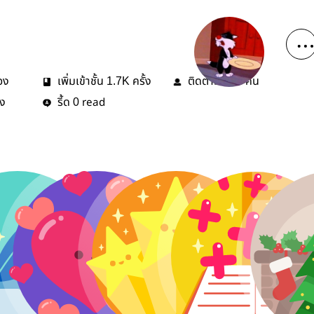
่อง
เพิ่มเข้าชั้น
ครั้ง
ติดตาม
คน
1.7K
136
้ง
รี้ด
read
0