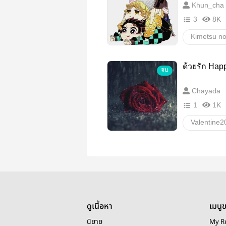
Khun_cha
3
8K
Kimetsu no
อื่นๆ
ล
YOU
ด้วยรัก Hap
จบ
shinobu
Chayada
Demon​ sla
1
1K
ลิปสติกสีลิลล
Valentine2
Happy End
ความรัก
ด้วยรัก
ดูเนื้อหา
เมนู
นิยาย
My R