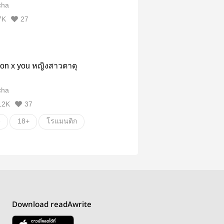
cha
7K
27
yeon x you หญิงสาวตาดุ
cha
12K
37
e
18+
โรแมนติก
เซ็กส์
เมียเด็ก
น
20+
อื่นๆ
ั่น
Download readAwrite