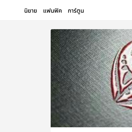
นิยาย
แฟนฟิค
การ์ตูน