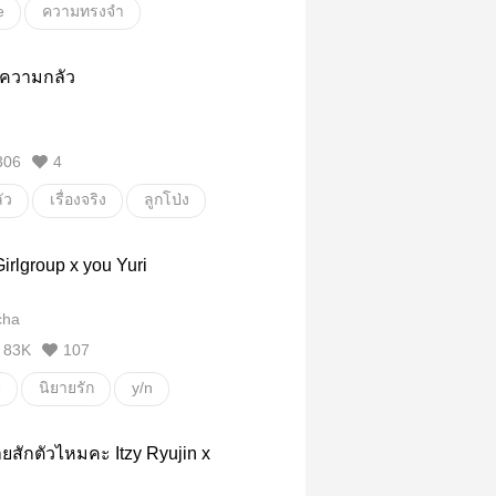
e
ความทรงจำ
ความทรงจำ
ฆาตกร
 ความกลัว
รคจิต
ฆาตรกรรม
โรคจิต
306
4
ัว
เรื่องจริง
ลูกโป่ง
da
 Girlgroup x you Yuri
cha
83K
107
e
นิยายรัก
y/n
ลิปสติกสีลิลลี่
ายสักตัวไหมคะ Itzy Ryujin x