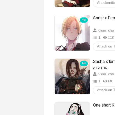
Attackontit
aot
gi
Annie x Fem
จบ
MikasaAc
Khun_cha
xOC
l
1
11K
xyou
Attack on T
ลิปสติกสีลิลล
Sasha x fe
จบ
Annie Leon
สงคราม
Khun_cha
Girl love
1
6K
Attack on T
One short K
x reader