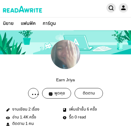
นิยาย
แฟนฟิค
การ์ตูน
Earn Jriya
พูดคุย
ติดตาม
งานเขียน
เรื่อง
เพิ่มเข้าชั้น
ครั้ง
2
6
อ่าน
ครั้ง
รี้ด
read
1.4K
0
ติดตาม
คน
1