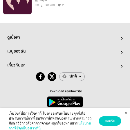
909
2
1
ดูเนื้อหา
เมนูของฉัน
เกี่ยวกับเรา
ปกติ
Download readAwrite
×
© 2026 readAwrite.com by MEB Corporation Public Company Limited
เว็บไซต์นี้มีการใช้คุกกี้ โปรดยอมรับนโยบายคุกกี้เพื่อ
This site is protected by reCAPTCHA and the Google
Privacy Policy
and
Terms of Service
apply.
ประสบการณ์การใช้บริการที่ดีที่สุดของท่าน ท่านสามารถ
ยอมรับ
ศึกษาวิธีการตั้งค่าการควบคุมคุกกี้ของท่านผ่าน
นโยบาย
การใช้คุกกี้ของเราที่นี่