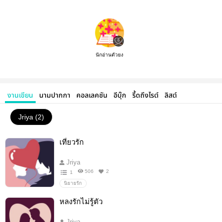
นักอ่านตัวยง
งานเขียน
นามปากกา
คอลเลคชัน
อีบุ๊ก
รี้ดถึงไรต์
ลิสต์
Jriya (2)
เที่ยวรัก
Jriya
506
2
1
นิยายรัก
หลงรักไม่รู้ตัว
Jriya