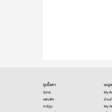
ดูเนื้อหา
เมนู
นิยาย
My R
แฟนฟิค
อ่านล่
การ์ตูน
My W