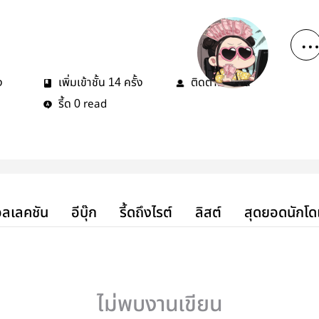
ง
เพิ่มเข้าชั้น
ครั้ง
ติดตาม
คน
14
0
รี้ด
read
0
ลเลคชัน
อีบุ๊ก
รี้ดถึงไรต์
ลิสต์
สุดยอดนักโด
ไม่พบงานเขียน