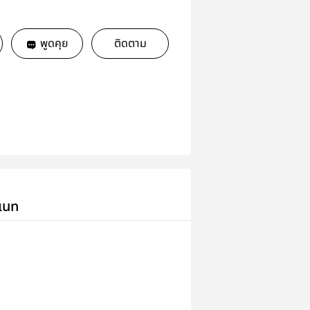
พูดคุย
ติดตาม
เนท