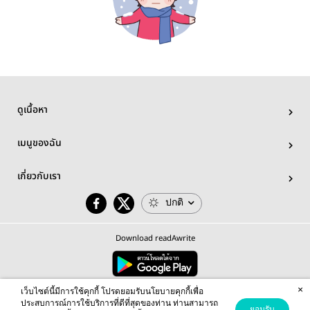
ดูเนื้อหา
เมนูของฉัน
เกี่ยวกับเรา
ปกติ
Download readAwrite
×
© 2026 readAwrite.com by MEB Corporation Public Company Limited
เว็บไซต์นี้มีการใช้คุกกี้ โปรดยอมรับนโยบายคุกกี้เพื่อ
This site is protected by reCAPTCHA and the Google
Privacy Policy
and
Terms of Service
apply.
ประสบการณ์การใช้บริการที่ดีที่สุดของท่าน ท่านสามารถ
ยอมรับ