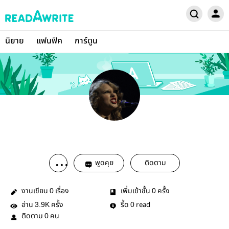
นิยาย
แฟนฟิค
การ์ตูน
พูดคุย
ติดตาม
งานเขียน
เรื่อง
เพิ่มเข้าชั้น
ครั้ง
0
0
อ่าน
ครั้ง
รี้ด
read
3.9K
0
ติดตาม
คน
0