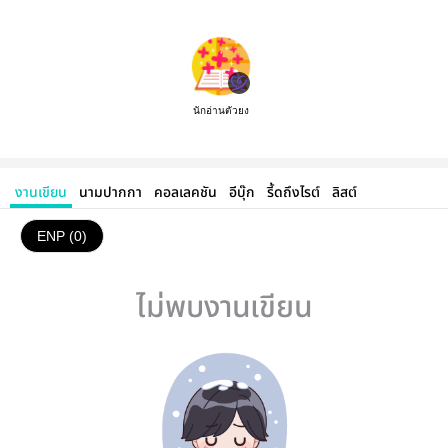
นักอ่านตัวยง
งานเขียน
นามปากกา
คอลเลคชัน
อีบุ๊ก
รี้ดถึงไรต์
ลิสต์
ENP (0)
ไม่พบงานเขียน