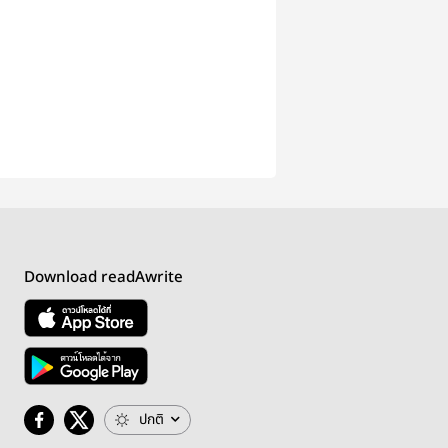
Download readAwrite
ปกติ