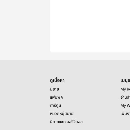
ดูเนื้อหา
เมนู
นิยาย
My R
แฟนฟิค
อ่านล่
การ์ตูน
My W
หมวดหมู่นิยาย
เพิ่ม
นิยายแชท ออริจินอล