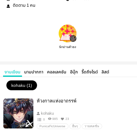
ติดตาม
คน
1
นักอ่านตัวยง
งานเขียน
นามปากกา
คอลเลคชัน
อีบุ๊ก
รี้ดถึงไรต์
ลิสต์
kohaku (1)
ห้วงกาลแห่งอาถรรพ์
kohaku
985
23
0
PunicaFicUniverse
อื่นๆ
วายสเตชั่น