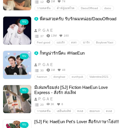
1M
74
12
วายสเตชั่น
ต้าห์อู๋ออฟโรด
DaouOffroad
daou
offroad
ต้าห์อู๋
ออฟโรด
พี่คนสวยครับ รับรักผมหน่อย/DaouOffroad
จบ
P. G A E
13M
160
37
Feel good
แอบรัก
ตลก
น่ารัก
Boylove/Yaoi
หวาน
Fanfictionแฟนฟิคชั่น
ต้าห์อู๋ออฟโรด
ก็หนูน่ารักนี่คะ #HaeEun
จบ
DaouOffroad
ต้าห์อู๋
ออฟโรด
P. G A E
1M
48
30
haeeun
donghae
eunhyuk
Valentine2021
อื่นๆ
วายสเตชั่น
มีเล่มพร้อมส่ง [SJ] Fiction HaeEun Love
จบ
Express - สั่งรัก ส่งเลิฟ
P. G A E
3K
8
20
วายสเตชั่น
เฮอึนส่งเลิฟ
ทงเฮ
ฮยอกแจ
ดงเฮ
เฮฮยอก
เฮอึน
donghae
eunhyuk
Hyukjae
[SJ] Fic HaeEun Pet's Lover สื่อรักภาษาโฮ่ง!!!
จบ
haeeun
superjunior
#HAEEUN
fichaeeun