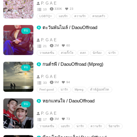
P. G A E
330K
23
10
LGBTQ+
แอบรัก
ความรัก
ครอบครัว
ต้าห์อู๋ออฟโรด
ต้าห์อู๋
ออฟโรด
oueroad
ตะวันพันไมล์ / DaouOffroad
จบ
DaouOffroad
daou
offroad
P. G A E
2M
60
21
วายสเตชั่น
สวยกั๊กใจ
ตลก
นักร้อง
น่ารัก
ไอดอล
หวาน
ซุปตาร์
วงการบันเทิง
ศิลปิน
กนต์รพี / DaouOffroad (Mpreg)
จบ
โรมานซ์
ซูเปอร์สตาร์
ต้าห์อู่ออฟโรด
DaouOffroad
ต้าห์อู๋
ออฟโรด
oueroad
P. G A E
9M
94
33
Feel good
น่ารัก
Mpreg
ต้าห์อู๋ออฟโรด
DaouOffroad
ต้าห์อู๋
ออฟโรด
ouroad
อู๋โร้ด
หยกแทนใจ / DaouOffroad
จบ
P. G A E
3M
73
17
วายสเตชั่น
แอบรัก
น่ารัก
ความรัก
นิยายรัก
นิยายวาย
ต้าห์อู๋ออฟโรด
DaouOffroad