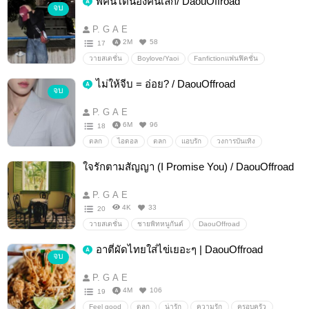
พี่คนโตน้องคนเล็ก/ DaouOffroad
จบ
P. G A E
2M
58
17
วายสเตชั่น
Boylove/Yaoi
Fanfictionแฟนฟิคชั่น
ฟีลกูด/feelgood
ต้าห์อู๋ออฟโรด
DaouOffroad
ต้าห์อู๋
ไม่ให้จีบ = อ่อย? / DaouOffroad
จบ
ออฟโรด
P. G A E
6M
96
18
ตลก
ไอดอล
ตลก
แอบรัก
วงการบันเทิง
น่ารัก
Boylove/Yaoi
นายแบบ
Fanfictionแฟนฟิคชั่น
ใจรักตามสัญญา (I Promise You) / DaouOffroad
คนดัง
สวยน่ารัก
ต้าห์อู๋ออฟโรด
DaouOffroad
P. G A E
4K
33
20
วายสเตชั่น
ชายพิทหนูกันต์
DaouOffroad
ต้าห์อู๋ออฟโรด
ต้าห์อู๋
ออฟโรด
อาตี๋ผัดไทยใส่ไข่เยอะๆ | DaouOffroad
จบ
P. G A E
4M
106
19
Feel good
ตลก
น่ารัก
ความรัก
ครอบครัว