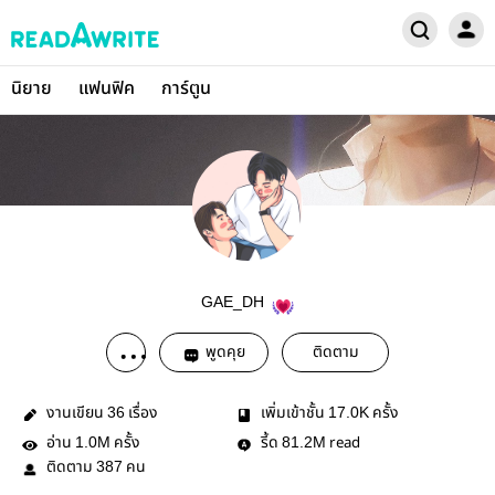
นิยาย
แฟนฟิค
การ์ตูน
GAE_DH
พูดคุย
ติดตาม
งานเขียน
เรื่อง
เพิ่มเข้าชั้น
ครั้ง
36
17.0K
อ่าน
ครั้ง
รี้ด
read
1.0M
81.2M
ติดตาม
คน
387