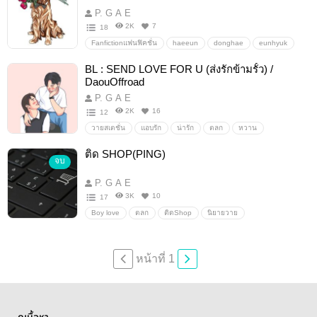
ฟิคเอสเจ
ฟิคเฮอึน
เอสเจ
อึนฮยอก
อึนเฮ
P. G A E
Eunhae
2K
7
18
Fanfictionแฟนฟิคชั่น
haeeun
donghae
eunhyuk
wonkyu
superjunior
siwon
Kyuhyun
BL : SEND LOVE FOR U (ส่งรักข้ามรั้ว) /
Ryeowook
Eunhae
ฟิคเฮอึน
เฮอึน
sj
อื่นๆ
DaouOffroad
วายสเตชั่น
P. G A E
2K
16
12
วายสเตชั่น
แอบรัก
น่ารัก
ตลก
หวาน
นิยายโรแมนติก
นิยายรัก
นิยายวาย
ส่งรักต้าร์ป๊อก
ติด SHOP(PING)
จบ
ความรัก
ดราม่า
ต้าห์อู๋ออฟโรด
ต้าห์อู๋
ออฟโรด
P. G A E
3K
10
17
Boy love
ตลก
ติดShop
นิยายวาย
หน้าที่ 1