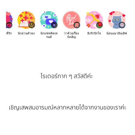
เขียนที่รัก
นักอ่านตัวยง
นักแชทติดเท
ว่าด้วยเรื่อง
ยิงรักปักใจ
น้อนแมวอินเลิฟ
รนด์
บังเอิญ
ไรเตอร์กาก ๆ สวัสดีค่ะ
เชิญเสพสมอารมณ์หลากหลายได้จากงานของเราค่ะ