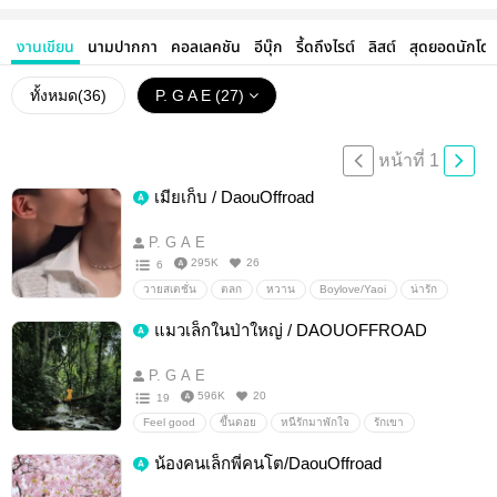
งานเขียน
นามปากกา
คอลเลคชัน
อีบุ๊ก
รี้ดถึงไรต์
ลิสต์
สุดยอดนักโด
ทั้งหมด(
36
)
P. G A E (27)
หน้าที่ 1
เมียเก็บ / DaouOffroad
P. G A E
295K
26
6
วายสเตชั่น
ตลก
หวาน
Boylove/Yaoi
น่ารัก
ต้าห์อู๋
ออฟโรด
ต้าห์อู๋ออฟโรด
daou
offroad
แมวเล็กในป่าใหญ่ / DAOUOFFROAD
DaouOffroad
ouroad
P. G A E
596K
20
19
Feel good
ขึ้นดอย
หนีรักมาพักใจ
รักเขา
ต้าห์อู๋ออฟโรด
ต้าห์อู๋
ออฟโรด
DaouOffroad
น้องคนเล็กพี่คนโต/DaouOffroad
daou
offroad
oueroad
LAZiCON