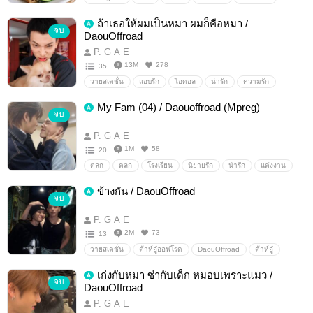
เพื่อนสนิท
คอมเมดี้
แอบรักเพื่อน
DaouOffroad
ถ้าเธอให้ผมเป็นหมา ผมก็คือหมา /
จบ
ต้าห์อู๋ออฟโรด
ต้าห์อู๋
ออฟโรด
DaouOffroad
P. G A E
13M
278
35
วายสเตชั่น
แอบรัก
ไอดอล
น่ารัก
ความรัก
แฟนคลับ
ศิลปิน
รักวัยรุ่น
มหาวิทยาลัย
ดารา
My Fam (04) / Daouoffroad (Mpreg)
จบ
นักร้อง
ต้าห์อู๋ออฟโรด
DaouOffroad
บ้อกแบ้กของเธอ
P. G A E
1M
58
20
ตลก
ตลก
โรงเรียน
นิยายรัก
น่ารัก
แต่งงาน
ความรัก
ครอบครัว
ต้าห์อู๋ออฟโรด
DaouOffroad
ข้างกัน / DaouOffroad
จบ
P. G A E
2M
73
13
วายสเตชั่น
ต้าห์อู๋ออฟโรด
DaouOffroad
ต้าห์อู๋
ออฟโรด
ouroad
เก่งกับหมา ซ่ากับเด็ก หมอบเพราะแมว /
จบ
DaouOffroad
P. G A E