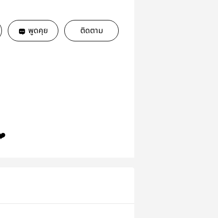
พูดคุย
ติดตาม
❤️