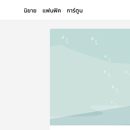
นิยาย
แฟนฟิค
การ์ตูน