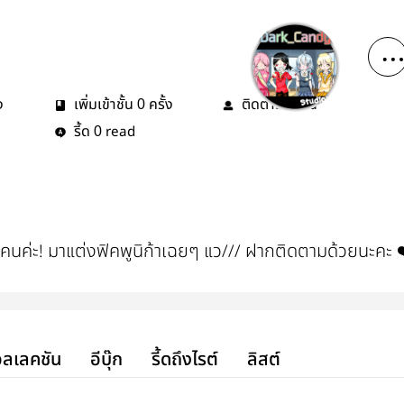
ง
เพิ่มเข้าชั้น
ครั้ง
ติดตาม
คน
0
0
รี้ด
read
0
 4 คนค่ะ! มาแต่งฟิคพูนิก้าเฉยๆ แว/// ฝากติดตามด้วยนะคะ 
ลเลคชัน
อีบุ๊ก
รี้ดถึงไรต์
ลิสต์