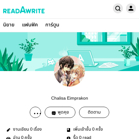
นิยาย
แฟนฟิค
การ์ตูน
Chalisa Eimprakon
พูดคุย
ติดตาม
งานเขียน
เรื่อง
เพิ่มเข้าชั้น
ครั้ง
0
0
อ่าน
ครั้ง
รี้ด
read
0
0