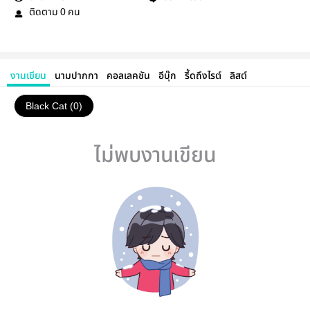
ติดตาม
คน
0
งานเขียน
นามปากกา
คอลเลคชัน
อีบุ๊ก
รี้ดถึงไรต์
ลิสต์
Black Cat (0)
ไม่พบงานเขียน