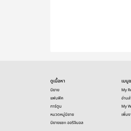
ดูเนื้อหา
เมนู
นิยาย
My R
แฟนฟิค
อ่านล่
การ์ตูน
My W
หมวดหมู่นิยาย
เพิ่ม
นิยายแชท ออริจินอล