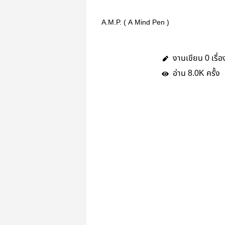
A.M.P. ( A Mind Pen )
งานเขียน
เรื่อ
0
อ่าน
ครั้ง
8.0K