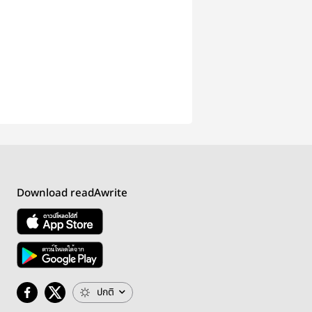
Download readAwrite
ปกติ