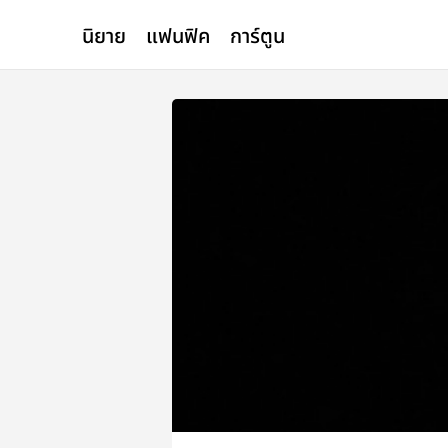
นิยาย
แฟนฟิค
การ์ตูน