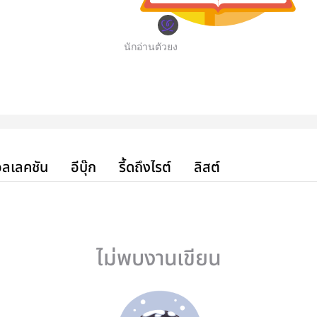
นักอ่านตัวยง
ลเลคชัน
อีบุ๊ก
รี้ดถึงไรต์
ลิสต์
ไม่พบงานเขียน