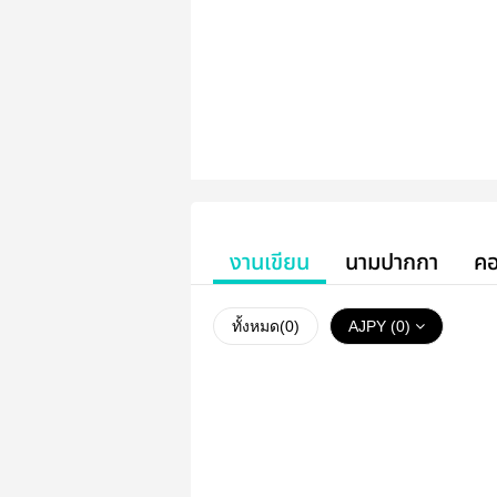
งานเขียน
นามปากกา
คอ
ทั้งหมด(
0
)
AJPY (0)