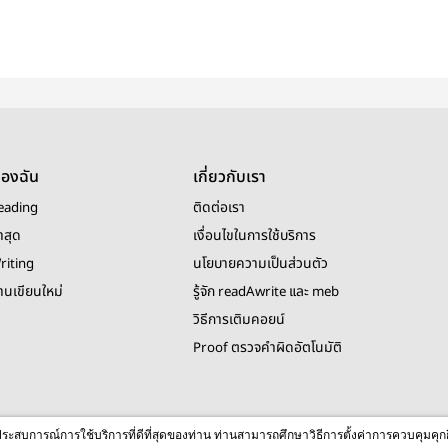
ของฉัน
เกี่ยวกับเรา
eading
ติดต่อเรา
าสุด
เงื่อนไขในการใช้บริการ
riting
นโยบายความเป็นส่วนตัว
งานเขียนใหม่
รู้จัก readAwrite และ meb
วิธีการเติมคอยน์
Proof ตรวจคำผิดอัตโนมัติ
© 2026 readAwrite.com by MEB Corporation Public Company Limited
ื่อประสบการณ์การใช้บริการที่ดีที่สุดของท่าน ท่านสามารถศึกษาวิธีการตั้งค่าการควบคุมคุก
This site is protected by reCAPTCHA and the Google
Privacy Policy
and
Terms of Service
apply.