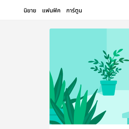
นิยาย
แฟนฟิค
การ์ตูน