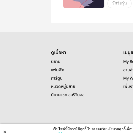
รักวัยรุ่น
ดูเนื้อหา
เมนู
นิยาย
My R
แฟนฟิค
อ่านล่
การ์ตูน
My W
หมวดหมู่นิยาย
เพิ่ม
นิยายแชท ออริจินอล
เว็บไซต์นี้มีการใช้คุกกี้ โปรดยอมรับนโยบายคุกกี้เพ
×