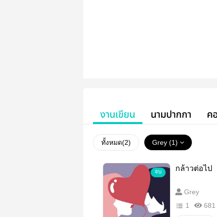
งานเขียน
นามปากกา
คอ
ทั้งหมด(
2
)
Grey (1)
กล้าวต่อไป
จบ
Grey
1
681