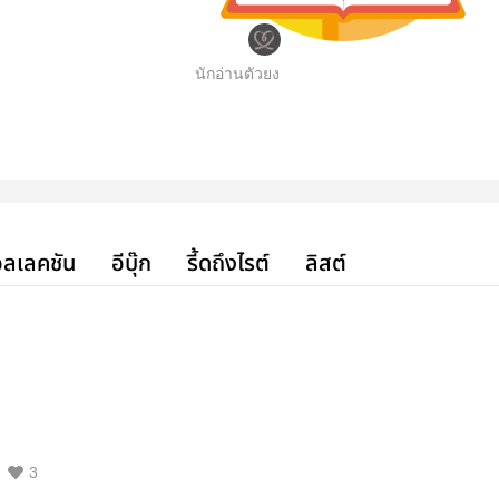
นักอ่านตัวยง
ลเลคชัน
อีบุ๊ก
รี้ดถึงไรต์
ลิสต์
3