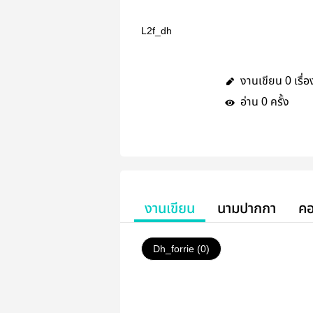
L2f_dh
งานเขียน
เรื่อ
0
อ่าน
ครั้ง
0
งานเขียน
นามปากกา
คอ
Dh_forrie (0)