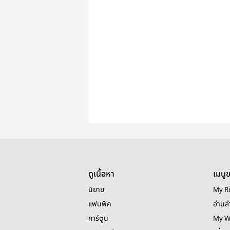
ดูเนื้อหา
เมนู
นิยาย
My R
แฟนฟิค
อ่านล่
การ์ตูน
My W