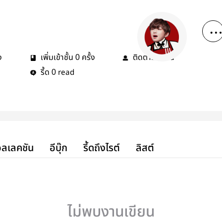
ง
เพิ่มเข้าชั้น
ครั้ง
ติดตาม
คน
0
0
รี้ด
read
0
ลเลคชัน
อีบุ๊ก
รี้ดถึงไรต์
ลิสต์
ไม่พบงานเขียน