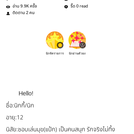
อ่าน
ครั้ง
รี้ด
read
9.9K
0
ติดตาม
คน
2
นักจัดรายการ
นักอ่านตัวยง
Hello!
ชื่อ:นิกกี้/นิก
อายุ:12
นิสัย:ชอบเล่นมุข(แป้ก) เป็นคนสนุก รักจริงไม่ทิ้ง