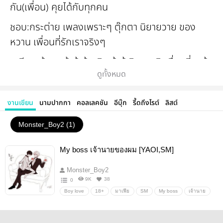
กัน(เพื่อน) คุยได้กับทุกคน
ชอบ:กระต่าย เพลงเพราะๆ ตุ๊กตา นิยายวาย ของ
หวาน เพื่อนที่รักเราจริงๆ
เกลียด:ผู้ชายเจ้า​ชู้​ ผู้​หญิง​เจ้าชู้​ นิยายยูริ เพื่อนที่แกล้ง
ดูทั้งหมด
มาทำเป็นเพื่อนทั้งที่ไม่อยากเป็น
จะคุยก็
งานเขียน
นามปากกา
คอลเลคชัน
อีบุ๊ก
รี้ดถึงไรต์
ลิสต์
คุยไม่กัด(ฉีดยาแล้ว)
Monster_Boy2 (1)
My boss เจ้านายของผม [YAOI,SM]
Monster_Boy2
9K
38
0
Boy love
18+
มาเฟีย
SM
My boss
เจ้านาย
รักษ์
ชัย
พอร์ต
กาย
Monster_Boy2