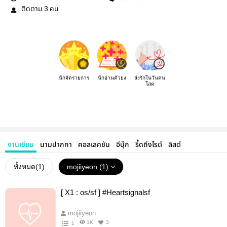
ติดตาม
คน
3
นักจัดรายการ
นักอ่านตัวยง
ส่งรักในวันคน
โสด
งานเขียน
นามปากกา
คอลเลคชัน
อีบุ๊ก
รี้ดถึงไรต์
ลิสต์
ทั้งหมด(
1
)
mojiiyeon (1)
[ X1 : os/sf ] #Heartsignalsf
mojiiyeon
1K
3
1