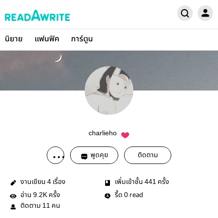
นิยาย
แฟนฟิค
การ์ตูน
charlieho
พูดคุย
ติดตาม
งานเขียน
เรื่อง
เพิ่มเข้าชั้น
ครั้ง
4
441
อ่าน
ครั้ง
รี้ด
read
9.2K
0
ติดตาม
คน
11