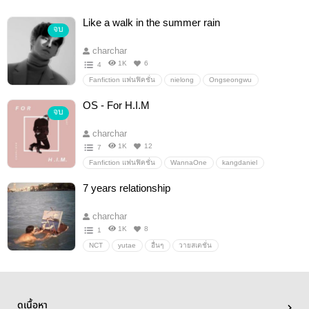
Like a walk in the summer rain
จบ
charchar
1K
6
4
Fanfiction แฟนฟิคชั่น
nielong
Ongseongwu
KungDaniel
WannaOne
เนียลอง
อื่นๆ
OS - For H.I.M
จบ
วายสเตชั่น
charchar
1K
12
7
Fanfiction แฟนฟิคชั่น
WannaOne
kangdaniel
ong seongwoo
nielong
เนียลอง
อื่นๆ
7 years relationship
วายสเตชั่น
charchar
1K
8
1
NCT
yutae
อื่นๆ
วายสเตชั่น
ดูเนื้อหา