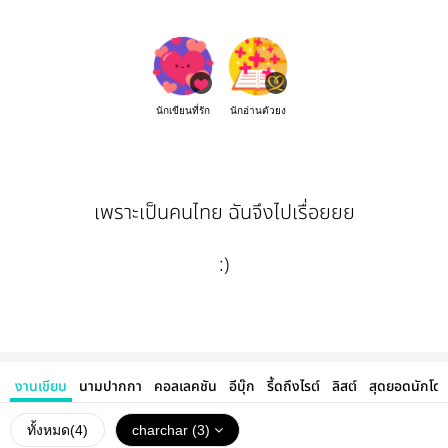
นักเขียนที่รัก
นักอ่านตัวยง
เพราะเป็นคนไทย ฉันจึงไปเรื่อยยย
:)
งานเขียน
นามปากกา
คอลเลคชัน
อีบุ๊ก
รี้ดถึงไรต์
ลิสต์
สุดยอดนักโด
ทั้งหมด(
4
)
charchar (3)