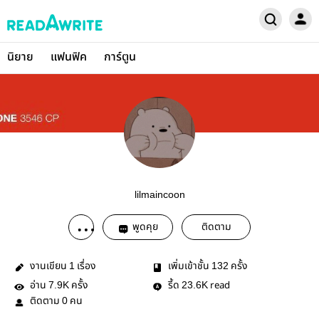
นิยาย
แฟนฟิค
การ์ตูน
lilmaincoon
พูดคุย
ติดตาม
งานเขียน
เรื่อง
เพิ่มเข้าชั้น
ครั้ง
1
132
อ่าน
ครั้ง
รี้ด
read
7.9K
23.6K
ติดตาม
คน
0