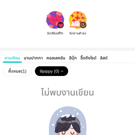
นักเขียนที่รัก
นักอ่านตัวยง
งานเขียน
นามปากกา
คอลเลคชัน
อีบุ๊ก
รี้ดถึงไรต์
ลิสต์
ทั้งหมด(
1
)
lilpippy (0)
ไม่พบงานเขียน