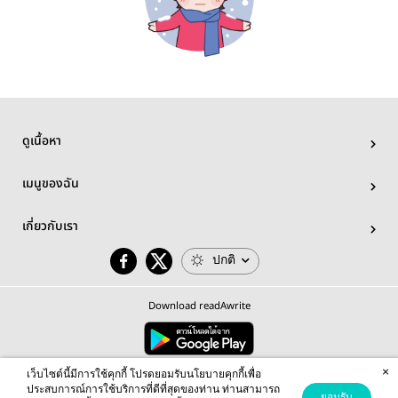
ดูเนื้อหา
เมนูของฉัน
เกี่ยวกับเรา
ปกติ
Download readAwrite
×
© 2026 readAwrite.com by MEB Corporation Public Company Limited
เว็บไซต์นี้มีการใช้คุกกี้ โปรดยอมรับนโยบายคุกกี้เพื่อ
This site is protected by reCAPTCHA and the Google
Privacy Policy
and
Terms of Service
apply.
ประสบการณ์การใช้บริการที่ดีที่สุดของท่าน ท่านสามารถ
ยอมรับ