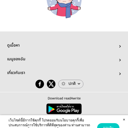
ดูเนื้อหา
เมนูของฉัน
เกี่ยวกับเรา
ปกติ
Download readAwrite
×
© 2026 readAwrite.com by MEB Corporation Public Company Limited
เว็บไซต์นี้มีการใช้คุกกี้ โปรดยอมรับนโยบายคุกกี้เพื่อ
This site is protected by reCAPTCHA and the Google
Privacy Policy
and
Terms of Service
apply.
ประสบการณ์การใช้บริการที่ดีที่สุดของท่าน ท่านสามารถ
ยอมรับ