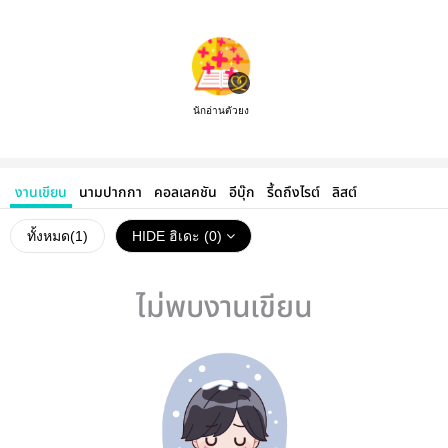
นักอ่านตัวยง
งานเขียน
นามปากกา
คอลเลคชัน
อีบุ๊ก
รี้ดถึงไรต์
ลิสต์
ทั้งหมด(
1
)
HIDE ฮิเดะ (0)
ไม่พบงานเขียน