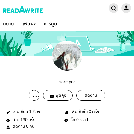
นิยาย
แฟนฟิค
การ์ตูน
sormpor
พูดคุย
ติดตาม
งานเขียน
เรื่อง
เพิ่มเข้าชั้น
ครั้ง
1
0
อ่าน
ครั้ง
รี้ด
read
130
0
ติดตาม
คน
0