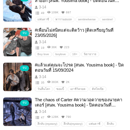
ลาออก [สนพ. Yousima book] - ปิดตอนวันที่
02/03/2026
3-14
109K
697
49
แฟนตาซี
พารานอมอล
sentinelverse
sentinel
เซนติเนล
ไกด์
แฟนตาซี
แอ็คชัน
#เพื่อนไม่สนิทแต่จะติดว้าว [ติดเหรียญวันที่
จบ
23/05/2026]
3-14
36K
223
19
Boy love
boylove
18+
นิยายวาย
#แล้วแต่คุณจะโปรด [สนพ. Yousima book] - ปิด
จบ
ตอนวันที่ 15/09/2024
3-14
383K
2K
35
วันสิ้นโลก
ซอมบี้
เอาชีวิตรอด
ดิสโทเปีย
The chaos of Carter #ความวอดวายของนายคา
จบ
เตอร์ [สนพ. Yousima book] - ปิดตอนวันที่
25/07/2025
3-14
128K
790
47
ลึกลับ (mystery)
ลึกลับ(mystery)
แฟนตาซี
ลึกลับ