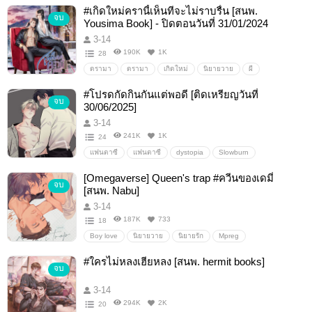
ปริศนา
สืบสวน
นิยายวาย
#เกิดใหม่ครานี้เห็นทีจะไม่ราบรื่น [สนพ.
จบ
Yousima Book] - ปิดตอนวันที่ 31/01/2024
3-14
190K
1K
28
ดรามา
ดรามา
เกิดใหม่
นิยายวาย
ผี
สยองขวัญ
#โปรดกัดกินกันแต่พอดี [ติดเหรียญวันที่
จบ
30/06/2025]
3-14
241K
1K
24
แฟนตาซี
แฟนตาซี
dystopia
Slowburn
จดหมายรัก2022
[Omegaverse] Queen's trap #ควีนของเดมี่
จบ
[สนพ. Nabu]
3-14
187K
733
18
Boy love
นิยายวาย
นิยายรัก
Mpreg
omegaverse
#ใครไม่หลงเฮียหลง [สนพ. hermit books]
จบ
3-14
294K
2K
20