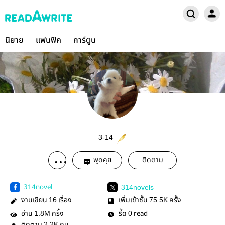
นิยาย
แฟนฟิค
การ์ตูน
3-14
พูดคุย
ติดตาม
314novel
314novels
งานเขียน
เรื่อง
เพิ่มเข้าชั้น
ครั้ง
16
75.5K
อ่าน
ครั้ง
รี้ด
read
1.8M
0
2.2K