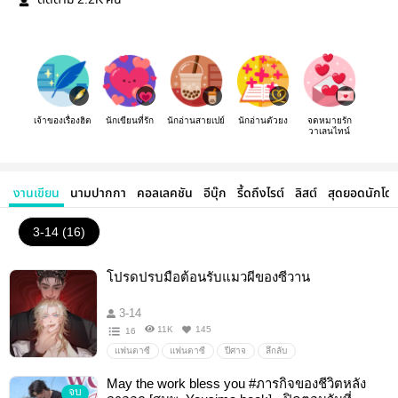
ติดตาม
คน
เจ้าของเรื่องฮิต
นักเขียนที่รัก
นักอ่านสายเปย์
นักอ่านตัวยง
จดหมายรัก
วาเลนไทน์
งานเขียน
นามปากกา
คอลเลคชัน
อีบุ๊ก
รี้ดถึงไรต์
ลิสต์
สุดยอดนักโด
3-14 (16)
โปรดปรบมือต้อนรับแมวผีของซีวาน
3-14
11K
145
16
แฟนตาซี
แฟนตาซี
ปีศาจ
ลึกลับ
May the work bless you #ภารกิจของชีวิตหลัง
จบ