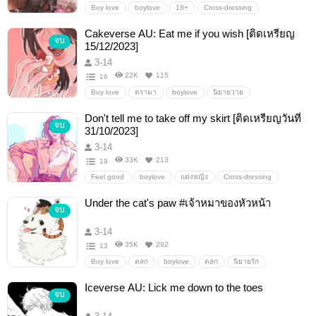
Boy love
boylove
18+
Cross-dressing
นิยายวาย
นิยายรัก
Cakeverse AU: Eat me if you wish [ติดเหรียญ
จบ
15/12/2023]
3-14
22K
115
16
Boy love
ดรามา
boylove
นิยายวาย
Cakeverse
cake
Fork
Don't tell me to take off my skirt [ติดเหรียญวันที่
จบ
31/10/2023]
3-14
33K
213
19
Feel good
boylove
แต่งหญิง
Cross-dressing
Sliceoflife
พระเอกแต่งหญิง
Under the cat's paw #เจ้าหมาของหัวหน้า
จบ
3-14
35K
292
13
Boy love
ตลก
boylove
ตลก
นิยายรัก
Iceverse AU: Lick me down to the toes
จบ