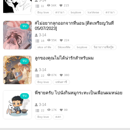
3-14
34K
215
11
Boy love
ดรามา
boylove
IceVerse
ดรามา
#ไม่อยากลุกออกจากที่นอน [ติดเหรียญวันที่
จบ
05/07/2023]
3-14
55K
224
16
slice of life
Sliceoflife
boylove
นิยายวายฟีลกู๊ด
feelgood
ลูกของคุณไม่ได้น่ารักสำหรับผม
จบ
3-14
67K
380
22
Boy love
แฟนตาซี
พี่ชายครับ ไปนั่งกินหมูกระทะเป็นเพื่อนผมหน่อย
จบ
3-14
17K
99
22
Boy love
ตลก