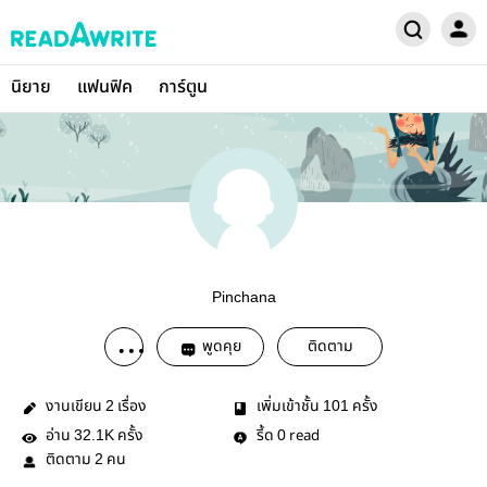
นิยาย
แฟนฟิค
การ์ตูน
Pinchana
พูดคุย
ติดตาม
งานเขียน
เรื่อง
เพิ่มเข้าชั้น
ครั้ง
2
101
อ่าน
ครั้ง
รี้ด
read
32.1K
0
ติดตาม
คน
2