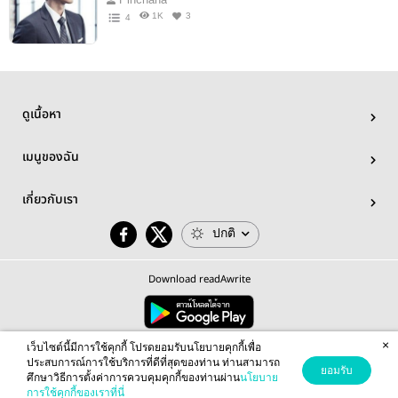
1K
3
4
ดูเนื้อหา
เมนูของฉัน
เกี่ยวกับเรา
ปกติ
Download readAwrite
×
© 2026 readAwrite.com by MEB Corporation Public Company Limited
เว็บไซต์นี้มีการใช้คุกกี้ โปรดยอมรับนโยบายคุกกี้เพื่อ
This site is protected by reCAPTCHA and the Google
Privacy Policy
and
Terms of Service
apply.
ประสบการณ์การใช้บริการที่ดีที่สุดของท่าน ท่านสามารถ
ยอมรับ
ศึกษาวิธีการตั้งค่าการควบคุมคุกกี้ของท่านผ่าน
นโยบาย
การใช้คุกกี้ของเราที่นี่