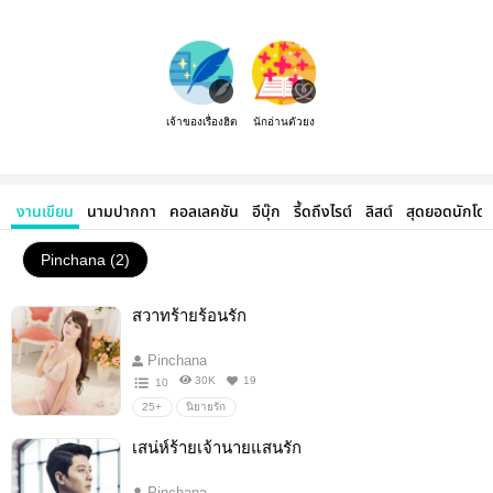
เจ้าของเรื่องฮิต
นักอ่านตัวยง
งานเขียน
นามปากกา
คอลเลคชัน
อีบุ๊ก
รี้ดถึงไรต์
ลิสต์
สุดยอดนักโด
Pinchana (2)
สวาทร้ายร้อนรัก
Pinchana
30K
19
10
25+
นิยายรัก
เสน่ห์ร้ายเจ้านายแสนรัก
Pinchana