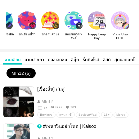
องเรื่องฮิต
นักเขียนที่รัก
นักอ่านตัวยง
นักแชทติดเท
Happy Leap
Y are U so
รนด์
Day
CUTE
งานเขียน
นามปากกา
คอลเลคชัน
อีบุ๊ก
รี้ดถึงไรต์
ลิสต์
สุดยอดนักโด
MIn12 (5)
[เรื่องสั้น] สมสู่
MIn12
427K
703
15
Boy love
แฟนตาซี
Boylove/Yaoi
18+
Mpreg
SM
PWP
NSFW
Pornwithoutplot
kink
#เพนกวินอย่าโหด | Kaisoo
rape
Knotting
Bestiality
SizeKink
monster
สัตว์ประหลาด
ปีศาจ
MIn12