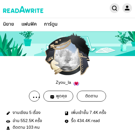
นิยาย
แฟนฟิค
การ์ตูน
Zyou_la
พูดคุย
ติดตาม
งานเขียน
เรื่อง
เพิ่มเข้าชั้น
ครั้ง
5
7.4K
อ่าน
ครั้ง
รี้ด
read
552.5K
434.4K
ติดตาม
คน
103