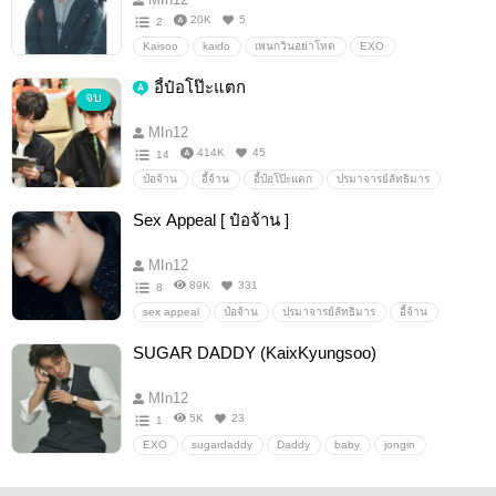
20K
5
2
Kaisoo
kaido
เพนกวินอย่าโหด
EXO
Fanfiction แฟนฟิคชั่น
อื่นๆ
วายสเตชั่น
อี้ป๋อโป๊ะแตก
จบ
MIn12
414K
45
14
ป๋อจ้าน
อี้จ้าน
อี้ป๋อโป๊ะแตก
ปรมาจารย์ลัทธิมาร
Fanfiction แฟนฟิคชั่น
อื่นๆ
วายสเตชั่น
Sex Appeal [ ป๋อจ้าน ]
MIn12
89K
331
8
sex appeal
ป๋อจ้าน
ปรมาจารย์ลัทธิมาร
อี้จ้าน
อี้ป๋อ
เซียวจ้าน
Fanfiction แฟนฟิคชั่น
อื่นๆ
SUGAR DADDY (KaixKyungsoo)
วายสเตชั่น
MIn12
5K
23
1
EXO
sugardaddy
Daddy
baby
jongin
Fanfiction แฟนฟิคชั่น
kyungsoo
Kaisoo
kaido
อื่นๆ
วายสเตชั่น