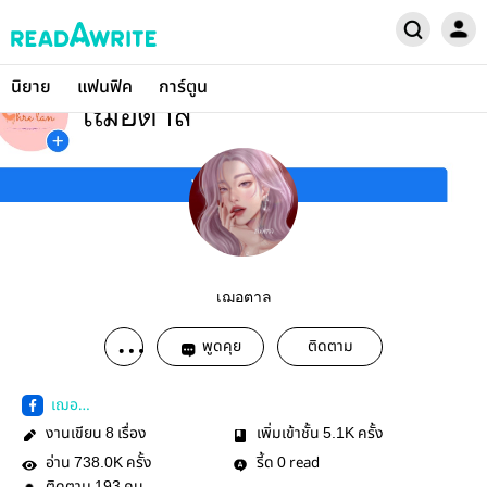
นิยาย
แฟนฟิค
การ์ตูน
เฌอตาล
พูดคุย
ติดตาม
เฌอ
ตาล-107657463946420
งานเขียน
เรื่อง
เพิ่มเข้าชั้น
ครั้ง
8
5.1K
อ่าน
ครั้ง
รี้ด
read
738.0K
0
193