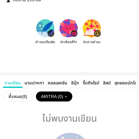
ติดตาม
คน
เจ้าของเรื่องฮิต
นักเขียนที่รัก
นักอ่านตัวยง
งานเขียน
นามปากกา
คอลเลคชัน
อีบุ๊ก
รี้ดถึงไรต์
ลิสต์
สุดยอดนักโด
ทั้งหมด(
8
)
ARITRA (0)
ไม่พบงานเขียน