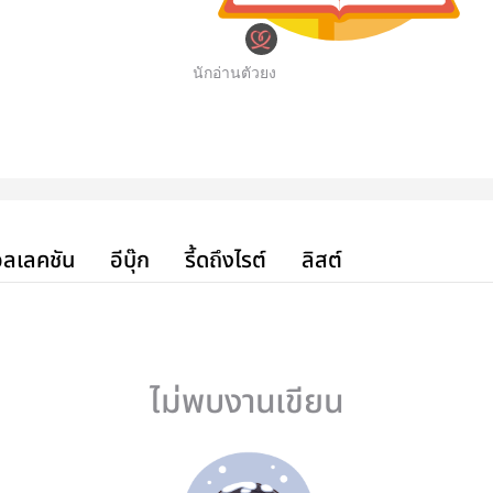
นักอ่านตัวยง
ลเลคชัน
อีบุ๊ก
รี้ดถึงไรต์
ลิสต์
ไม่พบงานเขียน