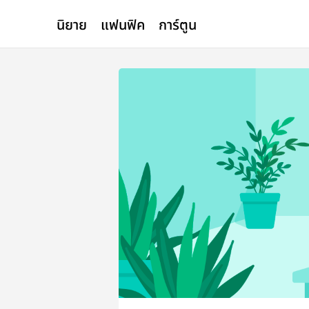
นิยาย
แฟนฟิค
การ์ตูน