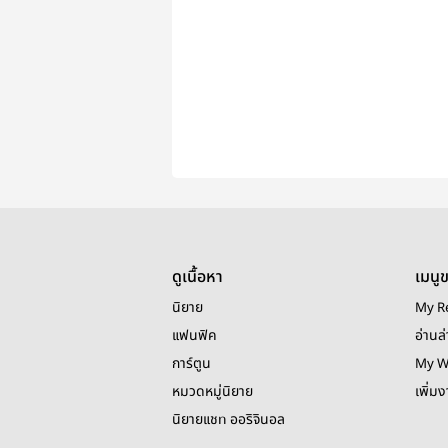
ดูเนื้อหา
เมนู
นิยาย
My R
แฟนฟิค
อ่านล่
การ์ตูน
My W
หมวดหมู่นิยาย
เพิ่ม
นิยายแชท ออริจินอล