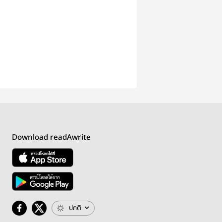
Download readAwrite
ปกติ